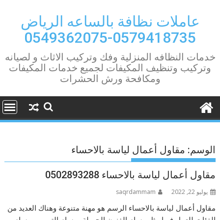
Ski
t
عاملات نظافة بالساعه الرياض
conten
0579418735-0549362075
خدمات النظافه المنزلية وفك وتركيب الاثاث و لصيانه
وتركيب وتنظيف المكيفات لجميع خدمات المكيفات
ومكافحة ورش الحشرات
الوسم:
مقاول أعمال لياسة بالاحساء
مقاول أعمال لياسة بالاحساء 0502893288
يوليو 22, 2022
saqrdammam
مقاول أعمال لياسة بالاحساء الرسم هو مهنة متنوعة وهناك العديد من
الفئات للعمل فيها مثل رسام الفنون الجميلة ورسام الترميم ورسام