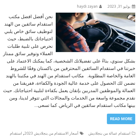
يوليو 31, 2023
haydi zayan
نحن أفضل افضل مكتب
استقدام سائقين من الهند
لتوظيف سائق خاص يلبي
احتياجاتك بالضبط، حيث
نحرص على تلبية طلبات
العملاء وتوفير سائق ممتاز
بشكل سنوي، بناءً على تفضيلاتك الشخصية، كما يمكنك الاعتماد على
خبرتنا في استقدام السائقين المحترفين من باكستان وفقًا للشروط
العامة والخاصة المطلوبة. مكاتب استقدام من الهند في مكتبنا بالهند
نضمن لك الحصول على خدمة عالية الجودة والكفاءة، ففريقنا من
العمالة والموظفين المدربين بإتقان يعمل بكفاءة لتلبية احتياجاتك. حيث
نقدم مجموعة واسعة من الخدمات والمجالات التي تتوفر لدينا، ومن
بينها مكاتب استقدام سائقين في الرياض. كما تسعى…
READ MORE
,
استقدام عمالة من بنجلاديش
أسعار الاستقدام من بنجلاديش 2023
استقدام