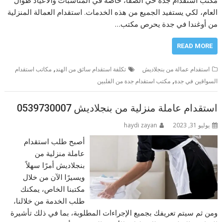
العام، لكي يستفيد الجميع من هذه الخدمات. استقدام العمالة المنزلية
من أوغندا في جدة يحرص مكتب…
READ MORE
,
استقدام عمالة من بنجلاديش
تكلفة استقدام سائق من الهند
مكاتب استقدام
,
السواقين في جدة
مكتب استقدام جدة من الفلبين
استقدام عاملة منزلية من بنجلاديش 0539730007
يوليو 31, 2023
haydi zayan
أصبح طلب استقدام
عاملة منزلية من
بنجلاديش أمرًا سهلاً
ويسيرًا الآن من خلال
مكتبنا الخاص، يمكنك
طلب الخدمة من خلالنا،
ومن ثم سيتم تعريفك بجميع الإجراءات المطلوبة، بما في ذلك تأشيرة