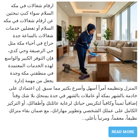
ارقام شغالات في مكه
السلام سواء كنتِ تبحثين
عن ارقام شغالات في مكه
السلام أو تفضلين خدمات
شغالات بالساعة جدة
حراج في أحياء مكة مثل
حي الرصيفة وحي كدي،
فإن التوفر الكبير والواسع
لهذه الخدمات المعتمدة
في منطقتي مكة وجدة
يجعل من مهمة إدارة
المنزل وتنظيمه أمراً أسهل وأسرع بكثير مما سبق. إن اعتمادكِ على
خادمة بالشهر بمكة أو عاملات بالشهر في جدة يمنحكِ بلا شك وقتاً
إضافياً ثميناً وكافياً لتكريس حياتكِ لرعاية عائلتكِ وأطفالكِ، أو التركيز
الكامل على عملكِ الشخصي وتطوير مهاراتكِ، مع ضمان بقاء منزلكِ
نظيفاً، معقماً، ومرتباً بأعلى…
READ MORE