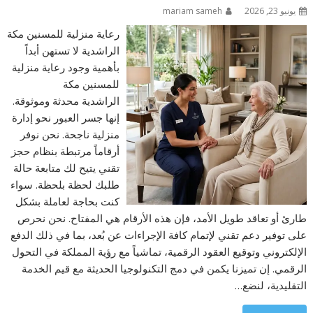
يونيو 23, 2026
mariam sameh
رعاية منزلية للمسنين مكة
الراشدية لا تستهن أبداً
بأهمية وجود رعاية منزلية
للمسنين مكة
الراشدية محدثة وموثوقة.
إنها جسر العبور نحو إدارة
منزلية ناجحة. نحن نوفر
أرقاماً مرتبطة بنظام حجز
تقني يتيح لك متابعة حالة
طلبك لحظة بلحظة. سواء
كنت بحاجة لعاملة بشكل
طارئ أو تعاقد طويل الأمد، فإن هذه الأرقام هي المفتاح. نحن نحرص
على توفير دعم تقني لإتمام كافة الإجراءات عن بُعد، بما في ذلك الدفع
الإلكتروني وتوقيع العقود الرقمية، تماشياً مع رؤية المملكة في التحول
الرقمي. إن تميزنا يكمن في دمج التكنولوجيا الحديثة مع قيم الخدمة
التقليدية، لنضع…