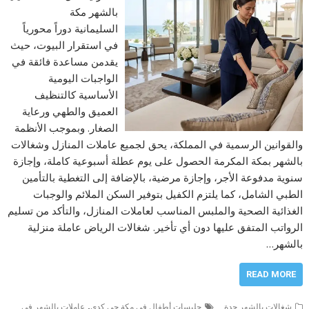
بالشهر مكة
السليمانية دوراً محورياً
في استقرار البيوت، حيث
يقدمن مساعدة فائقة في
الواجبات اليومية
الأساسية كالتنظيف
العميق والطهي ورعاية
الصغار. وبموجب الأنظمة
والقوانين الرسمية في المملكة، يحق لجميع عاملات المنازل وشغالات
بالشهر بمكة المكرمة الحصول على يوم عطلة أسبوعية كاملة، وإجازة
سنوية مدفوعة الأجر، وإجازة مرضية، بالإضافة إلى التغطية بالتأمين
الطبي الشامل، كما يلتزم الكفيل بتوفير السكن الملائم والوجبات
الغذائية الصحية والملبس المناسب لعاملات المنازل، والتأكد من تسليم
الرواتب المتفق عليها دون أي تأخير. شغالات الرياض عاملة منزلية
بالشهر…
READ MORE
,
شغالات بالشهر جدة
جليسات أطفال في مكة حي كدي
عاملات بالشهر في