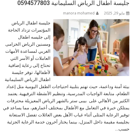
جليسة اطفال الرياض السليمانية 0594577803
مايو 29, 2025
manora mohamed
جليسة اطفال الرياض
المؤتمرات تزداد الحاجة
إلى جليسه اطفال
ومسنين الرياض الخزامى
الغربي لمساعدة الأمهات
العاملات أو الأسر التي
تحتاج إلى رعاية إضافية
لأطفالها، توفر جليسة
اطفال الرياض السليمانية
بيئة آمنة وداعمة، حيث تهتم بتلبية احتياجات الطفل اليومية مثل إعداد
الطعام، متابعة الواجبات المدرسية، وتنظيم الأنشطة الترفيهية. يعتمد
الكثير من الأهالي على بيبى ستر بالشهر الرياض المعيزيلة محترفات
يمتلكن خبرة في التعامل مع الأطفال بمختلف أعمارهم، مما يساعد في
توفير الرعاية المثلى أثناء غياب الأهل بعض العائلات تفضل الاستعانة
بجليسة مقيمة داخل المنزل، بينما يختار آخرون خدمة الرعاية الجزئية
حسب…