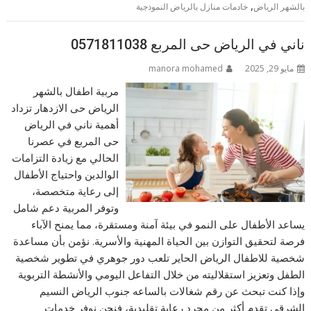
,
بالشهر الرياض
خادمات منازل بالرياض النموذجية
ناني في الرياض حى المربع 0571811038
مايو 29, 2025
manora mohamed
مربية اطفال بالشهر
الرياض حى الازدهار تزداد
أهمية ناني في الرياض
حى المربع في عصرنا
الحالي مع زيادة التزامات
الوالدين واحتياج الأطفال
إلى رعاية متخصصة،
وتوفر المربية دعم شامل
يساعد الأطفال على النمو في بيئة آمنة ومستقرة، مما يمنح الآباء
فرصة لتحقيق التوازن بين الحياة المهنية والأسرية. نؤمن بأن مساعدة
شخصية للاطفال الرياض الحاير تلعب دور جوهري في تطوير شخصية
الطفل وتعزيز استقلاليته من خلال التفاعل اليومي والأنشطة التربوية
وإذا كنت تبحث عن رقم شغالات بالساعه جنوب الرياض النسيم
الشرقي تقدم أكثر من مجرد رعاية تقليدية، فنحن نوفر خدمات