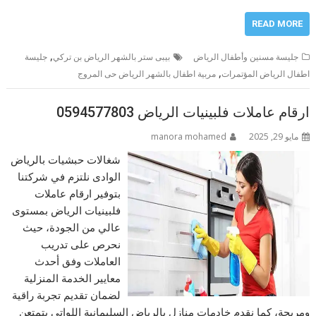
READ MORE
,
جليسة مسنين وأطفال الرياض
بيبى ستر بالشهر الرياض بن تركي
جليسة
,
اطفال الرياض المؤتمرات
مربية اطفال بالشهر الرياض حى المروج
ارقام عاملات فلبينيات الرياض 0594577803
مايو 29, 2025
manora mohamed
شغالات حبشيات بالرياض
الوادى نلتزم في شركتنا
بتوفير ارقام عاملات
فلبينيات الرياض بمستوى
عالي من الجودة، حيث
نحرص على تدريب
العاملات وفق أحدث
معايير الخدمة المنزلية
لضمان تقديم تجربة راقية
ومريحة، كما نقدم خادمات منازل بالرياض السليمانية اللواتي يتمتعن