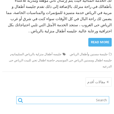
لك الخدمة المثالية حيث يتم إرسال ناني مؤهلة ومدربة للاعتناء
بأطفالك في راحة منزلك بالإضافة إلى ذلك تقدم جليسة أطفال و
مربية في الرياض خدمة متميزة للمؤتمرات والمناسبات الخاصة، مما
يضمن لك راحة البال في كل الأوقات سواء كنت في شرق أو غرب
الرياض حى الغروب ، ستجد الخدمة الأمثل التي تلبي احتياجاتك بكل
احترافية ورعاية عالية. جليسه أطفال منزلية بالرياض…
READ MORE
,
جليسة مسنين وأطفال الرياض
جليسه أطفال منزلية بالرياض السليمانيه
,
جليسه اطفال ومسنين الرياض حى المونسيه
حاضنة اطفال تجي للبيت الرياض حى
الدرعيه
تصفّح
مقالات أقدم
المقالات