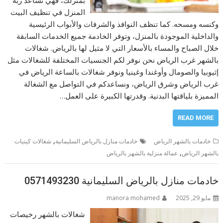
بمنزلك، فهي تساعد ربة
المنزل في تنظيف البيت
وكنسه ومسحه. كما تنظف النوافذ والشرفات والأبواب الرئيسية
والداخلية الموجودة بالمنزل، وتوفر الخادمة جميع الخدمات السابقة
خلال الصباح والمساء بالأسعار التي لا مثيل لها بالرياض. شغالات
بالشهر غرب الرياض نحن نوفر لكم الجنسيات المختلفة للشغالات مثل
إثيوبيا والصومال وأوغندا وغينيا ونوفر شغالات بالساعة الرياض في
غرب الرياض وشرق الرياض، ونساعدكم في التواصل مع الشغالة
المميزة بلياقتها البدنية. وقدرتها الكبيرة على العمل…
READ MORE
,
خادمات بالشهر الرياض
خادمات منازل بالرياض السليمانية
شغالات كينيات
,
بالشهر الرياض
عمالة منزلية بالشهر بالرياض
خادمات منازل بالرياض السليمانية 0571493230
مايو 29, 2025
manora mohamed
شغالات بالشهر رخيصات