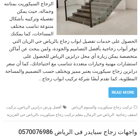
الزجاج السيكوريت بمتانته
وجماله، حيث يمكن
تفصيله وتركيبه بأشكال
متنوعة تناسب مختلف
المساحات، كما يمكنك
الحصول على خدمات تفصيل ابواب زجاج بالرياض حي الريان التي
توفر أبواب زجاجية بأفضل التصاميم والجودة، ولمن يبحث عن أماكن
متخصصة يمكن زيارة أي محل درابزين الرياض للحصول على
استشارات مهنية وخيارات متعددة تتناسب مع احتياجاتك، كما أن سعر
درابزين زجاج سيكوريت يعتبر مميز ويختلف حسب التصميم والمساحة
المطلوبة، كما تقدم أيضًا شركة تركيب ابواب زجاج…
READ MORE
,
تركيب زجاج سيكوريت والمينوم الرياض
أفضل ورش درابزين الرياض
تركيب
,
اسقف زجاجية الرياض حي الرمال
معلم تركيب زجاج سيكوريت بالرياض حي العزيزية
واجهات زجاج سبايدر فى الرياض 0570076986