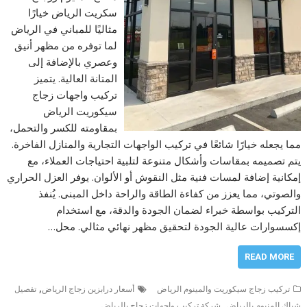
سكريت الرياض خيارًا
مثاليًا للمباني في الرياض
لما توفره من مظهر أنيق
وعصري بالإضافة إلى
المتانة العالية. يتميز
تركيب واجهات زجاج
سيكوريت الرياض
بمقاومته للكسر والتحمل،
مما يجعله خيارًا شائعًا في تركيب الواجهات التجارية والمنازل الفاخرة.
يتم تصميمه بمقاسات وأشكال متنوعة لتلبية احتياجات العملاء، مع
إمكانية إضافة لمسات فنية مثل النقوش أو الألوان. يوفر العزل الحراري
والصوتي، مما يعزز من كفاءة الطاقة والراحة داخل المبنى. يُنفذ
التركيب بواسطة خبراء لضمان الجودة والدقة، مع استخدام
إكسسوارات عالية الجودة لتحقيق مظهر نهائي مثالي. محل…
READ MORE
,
تركيب زجاج سيكوريت والمينوم الرياض
أسعار درابزين زجاج الرياض
تفصيل
,
شباك المنيوم بالرياض
شركة تركيب واجهات زجاج بالرياض