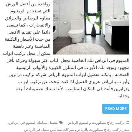
وواحدة من أفضل الورش
التي تستخدم الومنيوم
مقاوم للرصاص والحرائق
والانفجارات ، كما نسعى
دائما علي تقديم الأفضل
من حيث الأسعار والتكلفة
المناسبة وغير باهظة
يمكن ل محل تركيب ابواب
المنيوم في الرياض تلك الخاصية تجعل الباب أكثر سهولة وحركة بأقل
مجهود وتوجد تلك الأبواب في المنازل الكبيرة والأبواب الرئيسية
الضخمة ، يمكننا تفصيل ابواب المنيوم الرياض شركة تركيب درابزين
وأبواب بالرياض عزيزى العميل اذا كنت تبحث عن تركيب ابواب
ودرابزين فأنت في المكان المناسب لأننا نمتلك تصميمات أنيقة
وجذابة…
READ MORE
,
تركيب زجاج سيكوريت والمينوم الرياض
تفصيل شبابيك المنيوم في الرياض
,
سعر تركيب زجاج سيكوريت بالرياض
شركات ستانلس ستيل في الرياض