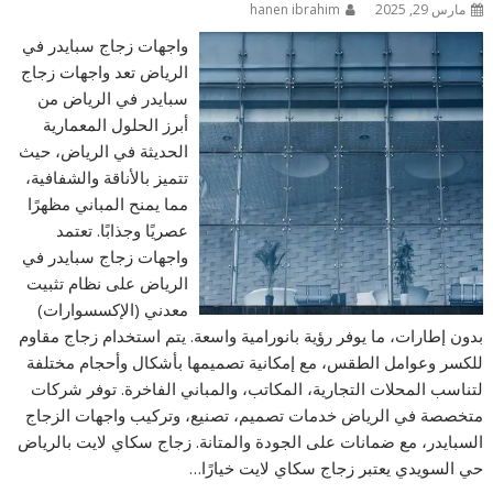
مارس 29, 2025
hanen ibrahim
واجهات زجاج سبايدر في
الرياض تعد واجهات زجاج
سبايدر في الرياض من
أبرز الحلول المعمارية
الحديثة في الرياض، حيث
تتميز بالأناقة والشفافية،
مما يمنح المباني مظهرًا
عصريًا وجذابًا. تعتمد
واجهات زجاج سبايدر في
الرياض على نظام تثبيت
معدني (الإكسسوارات)
بدون إطارات، ما يوفر رؤية بانورامية واسعة. يتم استخدام زجاج مقاوم
للكسر وعوامل الطقس، مع إمكانية تصميمها بأشكال وأحجام مختلفة
لتناسب المحلات التجارية، المكاتب، والمباني الفاخرة. توفر شركات
متخصصة في الرياض خدمات تصميم، تصنيع، وتركيب واجهات الزجاج
السبايدر، مع ضمانات على الجودة والمتانة. زجاج سكاي لايت بالرياض
حي السويدي يعتبر زجاج سكاي لايت خيارًا…