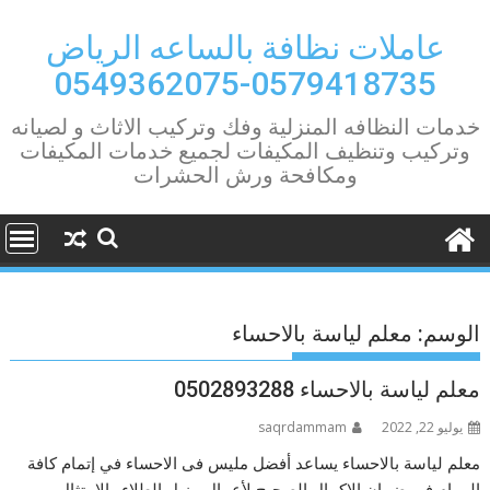
Ski
t
عاملات نظافة بالساعه الرياض
conten
0579418735-0549362075
خدمات النظافه المنزلية وفك وتركيب الاثاث و لصيانه
وتركيب وتنظيف المكيفات لجميع خدمات المكيفات
ومكافحة ورش الحشرات
الوسم:
معلم لياسة بالاحساء
معلم لياسة بالاحساء 0502893288
يوليو 22, 2022
saqrdammam
معلم لياسة بالاحساء يساعد أفضل مليس فى الاحساء في إتمام كافة
المهام في ضمان الإكمال الصحيح لأعمال مزيل الطلاء والامتثال