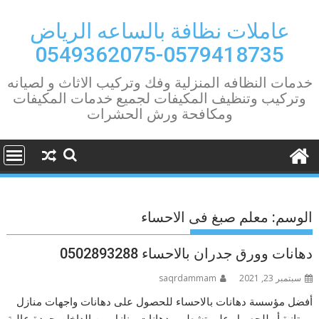
Ski
t
عاملات نظافة بالساعه الرياض
conten
0579418735-0549362075
خدمات النظافه المنزلية وفك وتركيب الاثاث و لصيانه
وتركيب وتنظيف المكيفات لجميع خدمات المكيفات
ومكافحة ورش الحشرات
الوسم:
معلم صبغ فى الاحساء
دهانات وورق جدران بالاحساء 0502893288
سبتمبر 23, 2021
saqrdammam
أفضل مؤسسة دهانات بالاحساء للحصول على دهانات واجهات منازل
ممتازة أو للحصول على تشطيب دهانات منازل من الداخل بجودة عالية