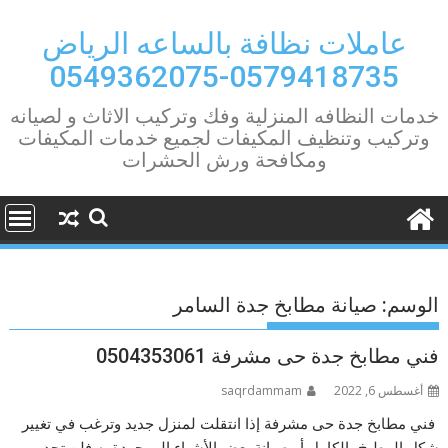
Ski
t
عاملات نظافة بالساعه الرياض
conten
0579418735-0549362075
خدمات النظافه المنزلية وفك وتركيب الاثاث و لصيانه
وتركيب وتنظيف المكيفات لجميع خدمات المكيفات
ومكافحة ورش الحشرات
الوسم:
صيانة مطابخ جدة السامر
فني مطابخ جدة حى مشرفة 0504353061
أغسطس 6, 2022
saqrdammam
فني مطابخ جدة حى مشرفة إذا انتقلت لمنزل جديد وترغب في تغيير
شكل المطبخ بالكامل أو صيانة بعض الأشياء الموجودة به فلن تجد