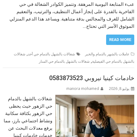
عبء المتابعة اليومية المرهقة. وتتميز الكوادر الشغالة في حي
الفاخرية بالقدرة على إنجاز أعمال التنظيف، والترتيب، والتعقيم
الشامل للغرف والمجالس بدقة متناهية. ويساعد هذا الدعم المنزلي
الموثوق الأسر التي تحتاج…
READ MORE
,
عاملات بالشهر بالدمام والخبر
شغالات بالشهل بالدمام حي أحد
شغالات
,
بالشهل بالدمام حي الفيصلية
شغالات بالشهل بالدمام حي المنار
خادمات كينيا نيروبي 0583873523
يوليو 8, 2026
manora mohamed
شغالات بالشهل بالدمام
حي الزهور حيث يحظى
حي الزهور بكثافة سكانية
ونشاط اجتماعي بارز، مما
يرفع معدلات البحث عن
خدمات خادمات كينيا