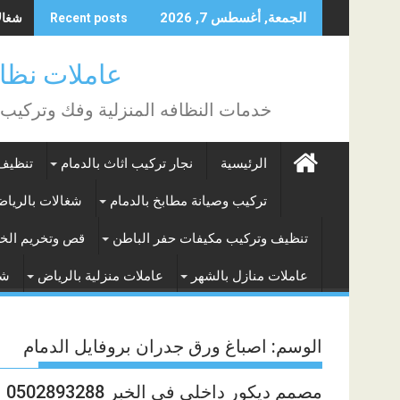
Skip
شغالات
الجمعة, أغسطس 7, 2026
Recent posts
to
content
عاملات نظافة بالساع
خدمات النظافه المنزلية وفك وتركيب
الرئيسية
نجار تركيب اثاث بالدمام
تنظيف 
تركيب وصيانة مطابخ بالدمام
شغالات بالريا
تنظيف وتركيب مكيفات حفر الباطن
قص وتخريم الخر
عاملات منازل بالشهر
عاملات منزلية بالرياض
شغ
الوسم:
اصباغ ورق جدران بروفايل الدمام
مصمم ديكور داخلي في الخبر 0502893288