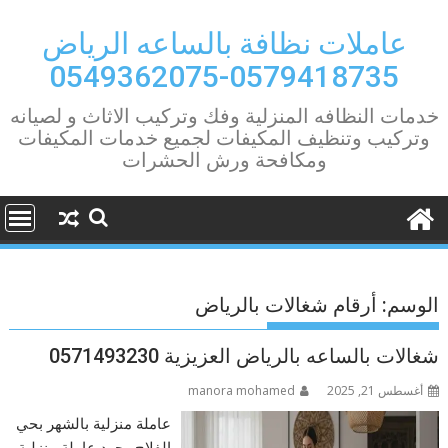
Ski
t
عاملات نظافة بالساعه الرياض
conten
0579418735-0549362075
خدمات النظافه المنزلية وفك وتركيب الاثاث و لصيانه
وتركيب وتنظيف المكيفات لجميع خدمات المكيفات
ومكافحة ورش الحشرات
الوسم:
أرقام شغالات بالرياض
شغالات بالساعه بالرياض العزيزية 0571493230
أغسطس 21, 2025
manora mohamed
عاملة منزلية بالشهر بحي
الفلاح وجود عاملة منزلية