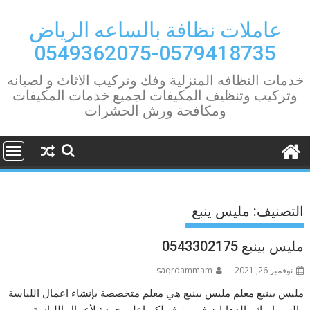
Ski
t
عاملات نظافة بالساعه الرياض
conten
0579418735-0549362075
خدمات النظافه المنزلية وفك وتركيب الاثاث و لصيانه
وتركيب وتنظيف المكيفات لجميع خدمات المكيفات
ومكافحة ورش الحشرات
التصنيف:
مليس ينبع
مليس بينبع 0543302175
نوفمبر 26, 2021
saqrdammam
مليس بينبع معلم مليس بينبع هي معلم متخصصة بإنشاء اعمال اللياسة
والسيراميك والدهانات فهي توفر لكم اعلى جودة لأعمال اللياسة،