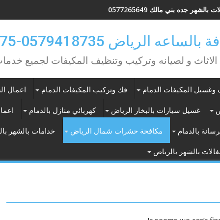
 بالشهر جده بني مالك 0577265649
ه الرياض 0579418735-0549362075
 الاثاث و لصيانه وتركيب وتنظيف المكيفات لجميع خد
وغسيل المكيفات الدمام
فك وتركيب المكيفات الدمام
اعمال الس
ض
غسيل سيارات بالبخار الرياض
كهربائي منازل بالدمام
اعمال
سانة بالدمام
مكافحة حشرات شمال الرياض
خدامات بالشهر با
الات بالشهر بالرياض
It seems we can’t fin