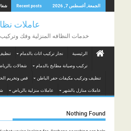
Skip
شغالات
الجمعة, أغسطس 7, 2026
Recent posts
to
content
عاملات نظافة بالساع
خدمات النظافه المنزلية وفك وتركيب
الرئيسية
نجار تركيب اثاث بالدمام
تنظيف 
تركيب وصيانة مطابخ بالدمام
شغالات بالريا
تنظيف وتركيب مكيفات حفر الباطن
قص وتخريم الخر
عاملات منازل بالشهر
عاملات منزلية بالرياض
شغ
Nothing Found
d what you’re looking for. Perhaps searching can help.