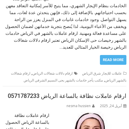
الخادمات بنظام الإيجار الشهري، مما يتيح للأسر إمكانية التعاقد معهن
بحسب احتياجاتهم. بالإضافة إلى ذلك، فإنهن يتحدثن عدة لغات، مما
يسهل التواصل. وجود خادمات غانيات في المنزل يعزز من الراحة
ويخفف من الأعباء اليومية، لذا يُنصح بتجربة خدماتهن لضمان الحصول
على مساعدة فعالة ومهنية. ارقام عاملات بالشهر في الرياض خادمات
بالشهر رخيصات حى الإسكان الرياض تعتبر ارقام دلالات شغالات
الرياض رخيصة الخيار المثالي للعديد…
READ MORE
,
عاملات للايجار شرق الرياض
ارقام دلالات شغالات الرياض
ارقام شغالات
,
بالشهر الرياض
مكتب يأجر خادمات بالشهر بحى النسيم الشرقي الرياض
ارقام عاملات نظافة بالساعة الرياض 0571787233
أبريل 24, 2025
nesma hussien
ارقام عاملات نظافة
بالساعة الرياض الحصول