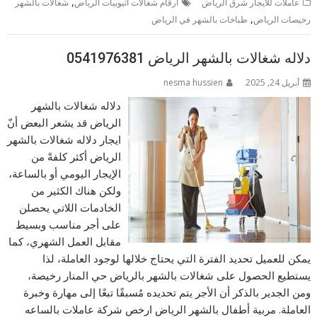
,
عاملات للايجار شرق الرياض
ارقام شغالات اثيوبيات الرياض
شغالات بالشهر
,
رخيصات الرياض
طباخات بالشهر في الرياض
دلاله شغالات بالشهر الرياض 0541976381
أبريل 24, 2025
nesma hussien
دلاله شغالات بالشهر
الرياض قد يشعر البعض أنّ
ايجار دلاله شغالات بالشهر
الرياض أكثر كلفةً من
الإيجار اليومي أو بالساعة،
ولكن هناك الكثير من
الخادمات اللاتي يحصلن
على أجر مناسب وبسيط
مقابل العمل الشهري، كما
يمكن للعميل تحديد الفترة التي يحتاج خلالها لوجود العاملة، لذا
يستطيع الحصول على شغالات بالشهر بالرياض حي المنار رخيصة،
ومن الجدير بالذكر أن الأجر يتم تحديده مُسبقًا تبعًا إلى مهارة وخبرة
العاملة. مربية أطفال بالشهر الرياض ارخص شركة عاملات بالساعه