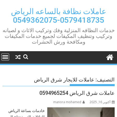
Ski
t
عاملات نظافة بالساعه الرياض
conten
0579418735-0549362075
خدمات النظافه المنزلية وفك وتركيب الاثاث و لصيانه
وتركيب وتنظيف المكيفات لجميع خدمات المكيفات
ومكافحة ورش الحشرات
التصنيف:
عاملات للايجار شرق الرياض
عاملات شرق الرياض 0594965254
أكتوبر 16, 2025
manora mohamed
خادمات بساعة الرياض
للعائلات التي تحتاج إلى