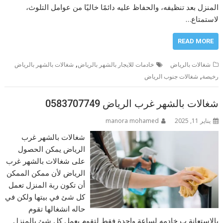
المنزل بعد تنظيفه، والحفاظ عليه دائمًا خاليًا من عوامل التلوث،
لاستمتاع…
READ MORE
,
شغالات بالرياض
خادمات للايجار بالشهر بالرياض
شغالات بالشهر بالرياض
,
رخيصة
شغالات جنوب الرياض
شغالات بالشهر غرب الرياض 0583707749
يناير 11, 2025
manora mohamed
شغالات بالشهر غرب
الرياض يمكن الحصول
على شغالات بالشهر غرب
الرياض لأن ممكن الممكن
أن تكون ربة المنزل تعمل
كل شئ في بيتها ولكن في
حاله انشغالها تقوم
بالاستعانة ب خادمه لساعة واحدة فقط لتقوم بعمل كل شئ بالمنزل