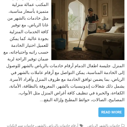
المكتب عمالة منزلية
متميزة بأسعار مناسبة،
مثل خادمات بالشهر من
غانا الرياض، مع توفير
كافة الخدمات المنزلية
بجودة عالية. كما يمكن
للعميل اختيار الخادمة
حسب راتبه واحتياجاته، مع
ضمان توفير الراحة لربة
المنزل. جليسة اطفال الدمام أرقام خادمات بالرياض بالشهر للوصول
إلى الخادمة المناسبة، يمكن التواصل مع أرقام عاملات بالشهر في
الرياض، بما يضمن توافق الخادمة مع ظروف المنزل وأفراد الأسرة.
يشمل ذلك شغالات إندونيسيات بالشهر، المعروفة بالنظافة، الأمانة،
الكفاءة، والخبرة في تنظيف كافة أغراض المنزل مثل الأبواب،
المصابيح، الصالات، حوائط المطبخ وإزالة البقع.…
READ MORE
,
خادمات بالشهر الرياض
أرقام خادمات بالرياض بالشهر
خادمات سيرلانكيات