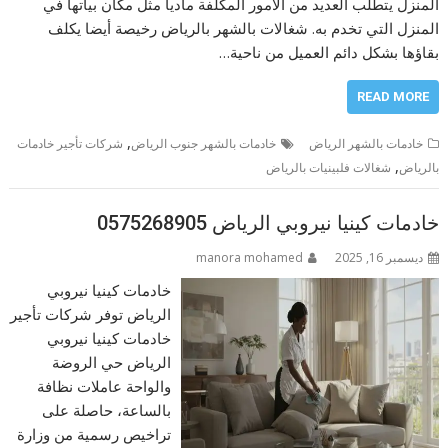
المنزل يتطلب العديد من الأمور المكلفة ماديا مثل مكان بياتها في
المنزل التي تخدم به. شغالات بالشهر بالرياض رخيصة أيضا يكلف
بقاؤها بشكل دائم العميل من ناحية…
READ MORE
,
خادمات بالشهر الرياض
خادمات بالشهر جنوب الرياض
شركات تأجير خادمات
,
بالرياض
شغالات فلبينيات بالرياض
خادمات كينيا نيروبي الرياض 0575268905
ديسمبر 16, 2025
manora mohamed
خادمات كينيا نيروبي
الرياض توفر شركات تأجير
خادمات كينيا نيروبي
الرياض حي الروضة
والواحة عاملات نظافة
بالساعة، حاصلة على
تراخيص رسمية من وزارة