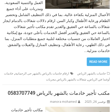
العمل والتنمية السعودية،
ومدربات على أداء جميع
الأعمال المنزلية بكفاءة عالية، بما في ذلك التنظيف الشامل وتحضير
الطعام ورعاية الأطفال وكبار السن. ارقام دلالات شغالات بالدمام ايجار
شغالات بالساعة حي العقيق والغدير تقدم مكاتب تأجير شغالات
بالساعة حي العقيق والغدير أفضل الخدمات بأعلى جودة، مع إمكانية
اختيار العاملات من جنسيات مختلفة لتلبية جميع متطلبات المنزل، بما
في ذلك الطهي، رعاية الأطفال، وتنظيف المنازل والفيلات والشقق.
خادمات منزلية…
READ MORE
,
خادمات بالشهر الرياض
ارقام خادمات بالرياض بالشهر حى الرحمانية
خادمات
,
أوغندا في الرياض
شغالات بالشهر بالرياض مجربات
مكتب تأجير خادمات بالشهر بالرياض 0583707749
نوفمبر 26, 2025
manora mohamed
مكاتب تأجير خادمات