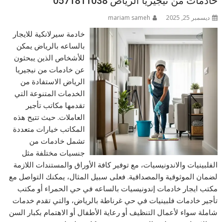
خادمات من نيجيريا الرياض 0571811038
ديسمبر 25, 2025
mariam sameh
خادمة سيرلانكية للايجار
بالساعه بالرياض يمكن
للأشخاص الذين يبحثون
عن خادمات من نيجيريا
الرياض الاستفادة من
الخدمات المتنوعة التي
تقدمها مكاتب تأجير
العاملات. حيث تتيح هذه
المكاتب خيارات متعددة
تشمل خادمات من
جنسيات مختلفة مثل
الفلبينيات والاندونيسيات، مع توفير كافة الأوراق والمستندات اللازمة
لضمان الموثوقية والمصداقية. فعلى سبيل المثال، يمكنك التواصل مع
مكتب ايجار خادمات إندونيسيات بالساعه في حي الحمراء أو مكتب
تأجير خادمات فلبينيات في حي غرناطة بالرياض، والتي تقدم خدمات
شاملة سواء لأعمال التنظيف أو رعاية الأطفال أو الاهتمام بكبار السن