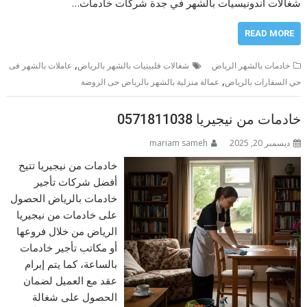
شغالات اندونيسيات بالشهر في جدة شركات خادمات…
READ MORE
,
خادمات بالشهر الرياض
شغالات فلبينيات بالشهر بالرياض
عاملات بالشهر فى
,
حي السفارات بالرياض
عمالة منزلية بالشهر بالرياض حى الروضة
خادمات من نيجيريا 0571811038
ديسمبر 20, 2025
mariam sameh
خادمات من نيجيريا تتيح
أفضل شركات تأجير
خادمات بالرياض الحصول
على خادمات من نيجيريا
الرياض من خلال فروعها
أو مكاتب تأجير خادمات
بالساعة، كما يتم إبرام
عقد مع العميل لضمان
الحصول على شغالة