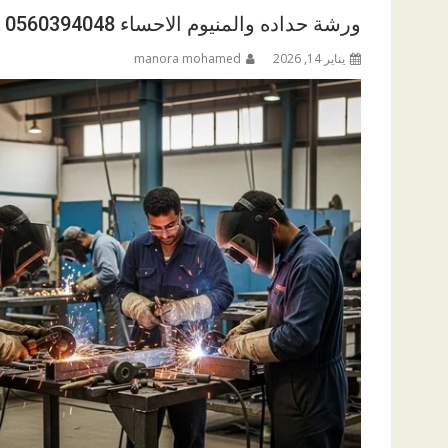
ورشة حداده والمنيوم الاحساء 0560394048
يناير 14, 2026
manora mohamed