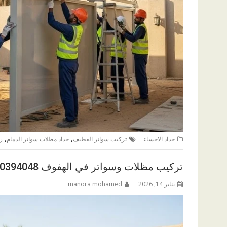
,
,
حداد الاحساء
تركيب سواتر القطيف
حداد مظلات سواتر الدمام
ر
تركيب مظلات وسواتر في الهفوف 0560394048
يناير 14, 2026
manora mohamed