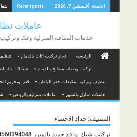
Skip
شغالات
الجمعة, أغسطس 7, 2026
Recent posts
to
content
عاملات نظافة بالساع
خدمات النظافه المنزلية وفك وتركيب
الرئيسية
نجار تركيب اثاث بالدمام
تنظيف 
تركيب وصيانة مطابخ بالدمام
شغالات بالريا
تنظيف وتركيب مكيفات حفر الباطن
قص وتخريم الخر
عاملات منازل بالشهر
عاملات منزلية بالرياض
شغ
التصنيف:
حداد الاحساء
تركيب شبك نوافذ حديد بالمبرز 0560394048