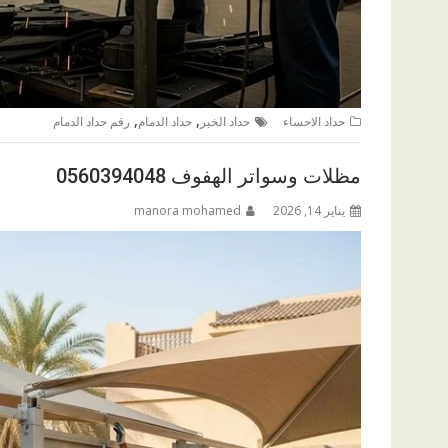
,
,
حداد الاحساء
حداد الخبر
حداد الدمام
رقم حداد الدمام
مظلات وسواتر الهفوف 0560394048
يناير 14, 2026
manora mohamed