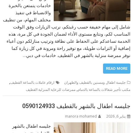
خادمات يتمتعن بالخبرة
والانضباط في تنفيذ
مختلف المهام، من تنظيف
شامل إلى مهام خفيفة حسب رغبتكم، نرتب الزيارات وفق الوقت
المناسب لكم، ونتابع مستوى الأداء لضمان الجودة في كل مرة، هذه
الخدمة تساعدكم على الحفاظ على نظافة وترتيب منازلكم دون أعباء
إضافية أو التزامات طويلة، مع توفير راحة ومرونة في كل زيارة كما
نوفر ممرضة منزلية بالشهر في القطيف. خادمات في دبي…
READ MORE
,
جليسة اطفال ومسنين بالقطيف والظهران
ارقام عاملات بالساعة القطيف
,
مكتب تأجير شغالات بالساعة بالدمام
ممرضات للرعاية المنزلية القطيف
جليسه اطفال بالشهر بالقطيف 0590124933
يناير 6, 2026
manora mohamed
جليسه اطفال بالشهر
بالقطيف نتميز بوجود