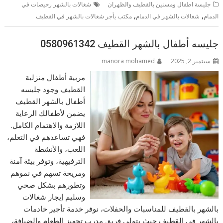
جليسة اطفال ومسنين بالقطيف والظهران
شغالات بالشهر رخيصات في
,
,
الدمام
شغالات بالشهر في الدمام
مكتب يأجر شغالات بالشهر في القطيف
جليسه أطفال بالشهر القطيف 0580961342
سبتمبر 2, 2025
manora mohamed
مربية أطفال منزلية
القطيف وجود جليسه
أطفال بالشهر القطيف
يضمن لأطفالك الرعاية
اللازمة والاهتمام الكامل.
فهي تساعدهم في التعلم،
اللعب، والأنشطة
الترفيهية، وتوفر بيئة آمنة
ومريحة تسهم في نموهم
وتطورهم بشكل صحي
وسليم إيجار شغالات
بالشهر بالقطيف للمناسبات والحفلات، نوفر خدمة تأجير خادمات
بالشهر في القطيف حيث يتولى فريق مدرب تجهيز الطعام والضيافة،