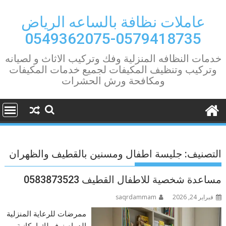
Ski
t
عاملات نظافة بالساعه الرياض
conten
0579418735-0549362075
خدمات النظافه المنزلية وفك وتركيب الاثاث و لصيانه
وتركيب وتنظيف المكيفات لجميع خدمات المكيفات
ومكافحة ورش الحشرات
التصنيف:
جليسة اطفال ومسنين بالقطيف والظهران
مساعدة شخصية للاطفال القطيف 0583873523
فبراير 24, 2026
saqrdammam
ممرضات للرعاية المنزلية
الدمام نوفر لك إمكانية