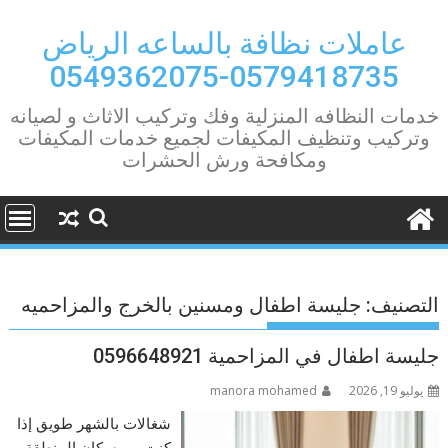
Ski
t
عاملات نظافة بالساعه الرياض
conten
0579418735-0549362075
خدمات النظافه المنزلية وفك وتركيب الاثاث و لصيانه
وتركيب وتنظيف المكيفات لجميع خدمات المكيفات
ومكافحة ورش الحشرات
التصنيف:
جليسة اطفال ومسنين بالخرج والمزاحميه
جليسة اطفال في المزاحمية 0596648921
يوليو 19, 2026
manora mohamed
شغالات بالشهر طويق إذا
كنت من سكان المنطقة