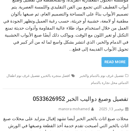
أبواب القطيف التي تجمع بين الفن التقليدي واللمسة العصرية. يتم
تصميم الأبواب بناءً على المساحة والتصميم العام، ثم صبغها بألوان
مطفية أو لامعة، خشبية أو جريئة، حسب رغبة العميل.وتظهر الجودة في
العمل من خلال استخدام مواد طلاء عالية المقاومة وأدوات حديثة تمنع
التكتل أو تغير اللون مع الوقت. ويواكب ذلك أيضًا صبغ الأبواب الخشبية
في الدمام والخبر، الذي انتشر بشكل واسع لما له من أثر كبير في
تحويل الأبواب القديمة إلى قطع…
READ MORE
,
تفصيل غرف نوم بالدمام والخبر
افضل منجره بالخبر
تفصيل غرف نوم اطفال
,
الدمام
محل نجارة بالدمام
تفصيل وصبغ دواليب الخبر 0533626952
نوفمبر 13, 2025
manora mohamed
محلات صبغ اثاث بالخبر الخبر أيضا تشهد إقبال متزايد على محلات صبغ
اثاث بالخبر التي أصبحت تقدم خدمة أخذ القطعة وصبغها في الورش