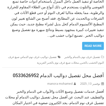
الخاصة أو تنفيذ العمل داخل المنزل باستخدام أدوات خاصة تمنع
الفوضى والتلوث يستخدم في ذلك أنواع من الطلاء المقاوم للحرارة
والرطوبة، مما يجعله مثاليا لغرف النوم أو حتى قطع الأثاث في
الشرفات وبالحديث عن المطابخ، فقد أصبح من الشائع تغيير لون
المطبخ الألمنيوم الدمام كحل بديل لشراء مطبخ جديد، حيث يمكن
تنفيذ تغييرات كبيرة بمجهود بسيط ونتائج مبهرة مع تفصيل وصبغ
دواليب الخبر . تصنيع ابواب خشب فى…
READ MORE
,
تفصيل غرف نوم بالدمام والخبر
تفصيل دواليب غرف نوم الدمام
صبغ غرف
,
النوم الخشب بالخبر
محلات صبغ غرف نوم بالخبر العزيزية
أفضل محل تفصيل دواليب الدمام 0533626952
نوفمبر 13, 2025
manora mohamed
أفضل خدمات تفصيل وصبغ الأثاث والأبواب في الدمام والخبر
والقطيف عند البحث عن أفضل محل تفصيل دواليب الدمام أو محلات
تفصيل غرف نوم الدمام، يجد الكثيرون صعوبة في اختيار المكان