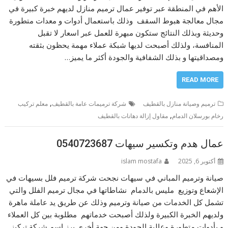
الأهم في المنطقة عبر توفير عمال ترميم منازل لديهم خبرة كبيرة في
مجال معالجة هبوط السقف وذلك باستعمال أدوات و معدات متطورة
وحديثة وبذلك النتائج ستكون مبهرة للعمل عبر اسعار لا تقبل
المنافسة، ولذلك أصبحت لديها شبكة عملاء مهمة يحظون بثقته
ومصداقيتها و بذلك الشفافية والجودة أكثر ما يميز…
READ MORE
,
ترميم وصيانة منازل بالقطيف
شركة ترميمات عامة بالقطيف
معلم تركيب
,
رخام بورسلان الدمام
مقاول إزالة دهانات بالقطيف
عمال هدم وتكسير سيهات 0540723687
أكتوبر 6, 2025
islam mostafa
صيانة وترميم المباني في سيهات نجحت شركة ترميم فلل بسيهات في
الإشعاع وتوزيع مليس بالدمام نشاطاتها في مجال ترميم الفلل والتي
تشمل كل الخدمات من صيانة وترميم وذلك عن طريق يد عاملة ماهرة
ولديهم الخبرة الكبيرة ولذلك أصبحت خدماتهم مطلوبة بين كل العملاء
و بأدوات متطورة وعالية الجودة ومن جهة أخرى برز اسم شركة تركيز