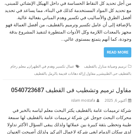
من أجل تحديد كل النقاط الحساسة في داخل الهيكل الإنشائي للمبنى،
مع تحديد كل المواد المستخدمة كذلك في البناء، مما يساعد في تحديد
أفضل الطرق والأساليب في تكسير وهدم المباني بفعالية عالية.
بالإضافة إلى أن عامل تكسير وترميم بالقطيف، من أفضل العمالة فهو
مجهز بالمعدات اللازمة وكل الأدوات المتطورة لتنفيذ المشروع بدقة
وجودة، كما أنهم يتمتع بمستوى عالي…
READ MORE
,
ترميم وصيانة منازل بالقطيف
عمال تكسير وهدم في الظهران
معلم رخام
,
بالقطيف حى الطبيشى
مقاول إزالة دهانات قديمة بالرمل بالقطيف
مقاول ترميم وتشطيب فى القطيف 0540723687
أكتوبر 6, 2025
islam mostafa
شركة ترميمات عامة بالقطيف يكثر البحث معلم لياسه بالخبر في
محركات البحث جوجل عن شركة ترميمات عامة بالقطيف لها سمعة
طيبة وتحظى بثقة كبيرة بين عملائها ولذلك يبقى السؤال الأكثر تداولا
لدى سكان الدمام ابغى شركة لاعمال التركيز ولذلك أصبحت العنوان