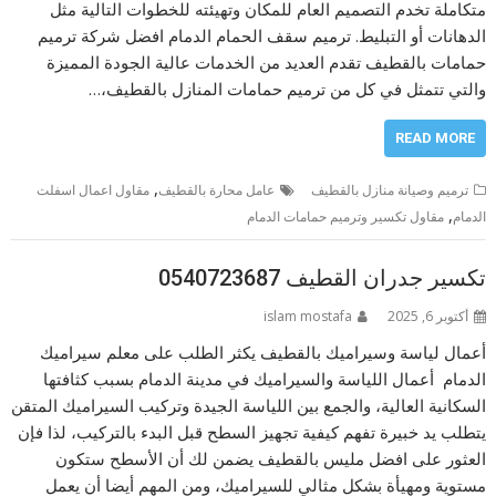
متكاملة تخدم التصميم العام للمكان وتهيئته للخطوات التالية مثل
الدهانات أو التبليط. ترميم سقف الحمام الدمام افضل شركة ترميم
حمامات بالقطيف تقدم العديد من الخدمات عالية الجودة المميزة
والتي تتمثل في كل من ترميم حمامات المنازل بالقطيف،…
READ MORE
,
ترميم وصيانة منازل بالقطيف
عامل محارة بالقطيف
مقاول اعمال اسفلت
,
الدمام
مقاول تكسير وترميم حمامات الدمام
تكسير جدران القطيف 0540723687
أكتوبر 6, 2025
islam mostafa
أعمال لياسة وسيراميك بالقطيف يكثر الطلب على معلم سيراميك
الدمام أعمال اللياسة والسيراميك في مدينة الدمام بسبب كثافتها
السكانية العالية، والجمع بين اللياسة الجيدة وتركيب السيراميك المتقن
يتطلب يد خبيرة تفهم كيفية تجهيز السطح قبل البدء بالتركيب، لذا فإن
العثور على افضل مليس بالقطيف يضمن لك أن الأسطح ستكون
مستوية ومهيأة بشكل مثالي للسيراميك، ومن المهم أيضا أن يعمل