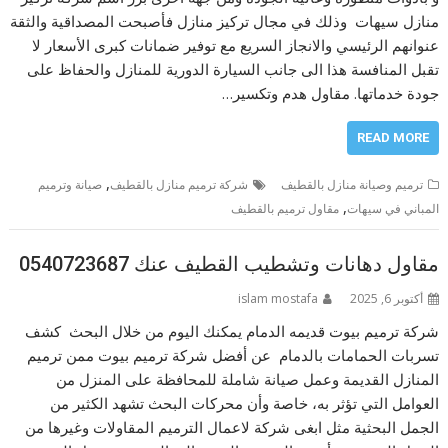
منازل سيهات وذلك في مجال تركيز منازل فأصبحت المصداقية والثقة
عنوانهم الرئيسي والانجاز السريع مع توفير ضمانات كبرى الأسعار لا
تقبل المنافسة هذا الى جانب السيارة الدورية للمنازل والحفاظ على
جودة خدماتها. مقاول هدم وتكسير…
READ MORE
,
ترميم وصيانة منازل بالقطيف
شركة ترميم منازل بالقطيف
صيانة وترميم
,
المباني في سيهات
مقاول ترميم بالقطيف
مقاول دهانات وتشطيب القطيف عنك 0540723687
أكتوبر 6, 2025
islam mostafa
شركة ترميم بيوت قديمه الدمام يمكنك اليوم من خلال البحث كشف
تسربات الحمامات بالدمام عن أفضل شركة ترميم بيوت ممن ترميم
المنازل القديمة وعمل صيانة شاملة للمحافظة على المنزل من
العوامل التي تؤثر به، خاصة وأن محركات البحث تشهد الكثير من
الجمل البحثية مثل ابغى شركة لاعمال الترميم المقاولات وغيرها من