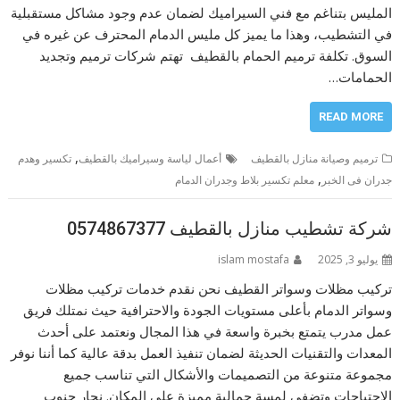
المليس بتناغم مع فني السيراميك لضمان عدم وجود مشاكل مستقبلية
في التشطيب، وهذا ما يميز كل مليس الدمام المحترف عن غيره في
السوق. تكلفة ترميم الحمام بالقطيف تهتم شركات ترميم وتجديد
الحمامات…
READ MORE
,
ترميم وصيانة منازل بالقطيف
أعمال لياسة وسيراميك بالقطيف
تكسير وهدم
,
جدران فى الخبر
معلم تكسير بلاط وجدران الدمام
شركة تشطيب منازل بالقطيف 0574867377
يوليو 3, 2025
islam mostafa
تركيب مظلات وسواتر القطيف نحن نقدم خدمات تركيب مظلات
وسواتر الدمام بأعلى مستويات الجودة والاحترافية حيث نمتلك فريق
عمل مدرب يتمتع بخبرة واسعة في هذا المجال ونعتمد على أحدث
المعدات والتقنيات الحديثة لضمان تنفيذ العمل بدقة عالية كما أننا نوفر
مجموعة متنوعة من التصميمات والأشكال التي تناسب جميع
الاحتياجات وتضفي لمسة جمالية مميزة على المكان. نجار جنوب