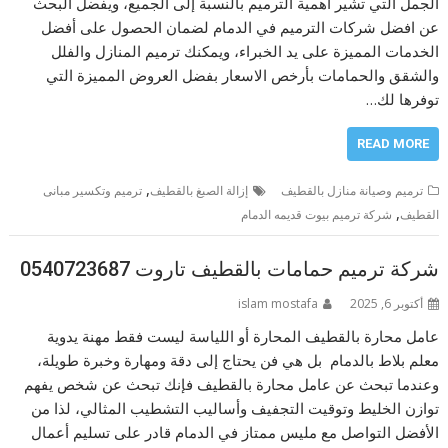
الجمل التي تشير أهمية الترميم بالنسبة إلى الجميع، ويفضل البحث
عن افضل شركات الترميم في الدمام لضمان الحصول على أفضل
الخدمات المميزة على يد الخبراء، ويمكنك ترميم المنازل والفلل
والشقق والحمامات بأرخص الاسعار بفضل العروض المميزة التي
توفرها لك…
READ MORE
,
ترميم وصيانة منازل بالقطيف
إزالة الصبغ بالقطيف
ترميم وتكسير مبانى
,
القطيف
شركة ترميم بيوت قديمه الدمام
شركة ترميم حمامات بالقطيف تاروت 0540723687
أكتوبر 6, 2025
islam mostafa
عامل محارة بالقطيف المحارة أو اللياسة ليست فقط مهنة يدوية
معلم بلاط بالدمام بل هي فن يحتاج إلى دقة ومهارة وخبرة طويلة،
وعندما تبحث عن عامل محارة بالقطيف فإنك تبحث عن شخص يفهم
توازن الخليط وتوقيت التجفيف وأساليب التشطيب المثالي، لذا من
الأفضل التواصل مع مليس ممتاز في الدمام قادر على تسليم أعمال