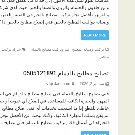
مناسب يقوم بمثل هذه الأمور، إذن فلا داعي للقلق فكل ما 
وابن خلدون والحسام والريان والصفا بالخبر، حيث لدى شركة 
والعزيزيه أفضل نجار تركيب مطابخ بالخبرحى الثقبه والعقر
وصيانة دواليب المطبخ بالخبر. فني إصلاح مطابخ بالخبر إذا
READ MORE
,
تركيب وصيانه المطبخ
فك وتركيب مطابخ بالدمام
شركة تركيب مط
بالخبر
تصليح مطابخ بالدمام 0505121891
سبتمبر 2, 2020
saqrdammam
فنى تصليح مطابخ بالدمام فنى تصليح مطابخ بالدمام حى الم
المهرة والخبرة الكافية للمساعدة في إصلاح أي عيوب أو خد
خاطئ للقطع إذا ما استعنت بخدمات أي فنى اصلاح مطابخ حى 
لم يكن يمتلك المهارة الكافية، ولأنك تبحث عن الأفضل نوفر
الخبراء في أعمال فك وتركيب مطابخ بالدمام. فنى تصليح…