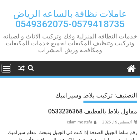
Ski
t
عاملات نظافة بالساعه الرياض
conten
0579418735-0549362075
خدمات النظافه المنزلية وفك وتركيب الاثاث و لصيانه
وتركيب وتنظيف المكيفات لجميع خدمات المكيفات
ومكافحة ورش الحشرات
التصنيف:
تركيب بلاط وسيراميك
مقاول بلاط بالقطيف 0533236368
أغسطس 19, 2025
islam mostafa
رقم مبلط الجبيل الصدفة إذا كنت في الجبيل وتبحث معلم سيراميك
بالدمام عن مبلط محترف يتمتع بالكفاءة والمصداقية، فأنت على