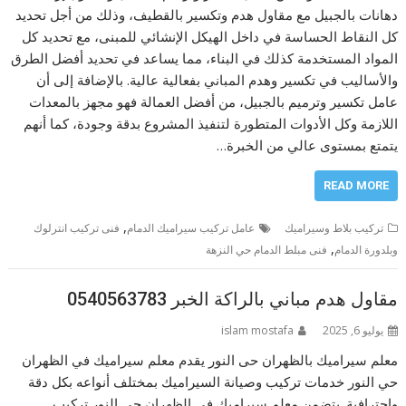
دهانات بالجبيل مع مقاول هدم وتكسير بالقطيف، وذلك من أجل تحديد
كل النقاط الحساسة في داخل الهيكل الإنشائي للمبنى، مع تحديد كل
المواد المستخدمة كذلك في البناء، مما يساعد في تحديد أفضل الطرق
والأساليب في تكسير وهدم المباني بفعالية عالية. بالإضافة إلى أن
عامل تكسير وترميم بالجبيل، من أفضل العمالة فهو مجهز بالمعدات
اللازمة وكل الأدوات المتطورة لتنفيذ المشروع بدقة وجودة، كما أنهم
يتمتع بمستوى عالي من الخبرة…
READ MORE
,
تركيب بلاط وسيراميك
عامل تركيب سيراميك الدمام
فنى تركيب انترلوك
,
وبلدورة الدمام
فنى مبلط الدمام حي النزهة
مقاول هدم مباني بالراكة الخبر 0540563783
يوليو 6, 2025
islam mostafa
معلم سيراميك بالظهران حى النور يقدم معلم سيراميك في الظهران
حي النور خدمات تركيب وصيانة السيراميك بمختلف أنواعه بكل دقة
واحترافية. يتضمن معلم سيراميك في الظهران حي النور تركيب