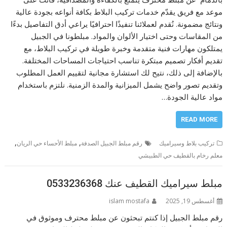
موعد مع فريق يقدّم خدمات تركيب البلاط بكافة أنواعه بجودة عالية
ونتائج مضمونة. نُقدم لعملائنا تنفيذًا احترافيًا يراعي أدق التفاصيل بدءًا
من المقاسات وحتى اختيار الألوان والمواد. مبلطونا في الجبيل
يمتلكون مهارات فنية متقدمة وخبرة طويلة في تركيب البلاط، مع
تقديم أفكار تصميم مبتكرة تناسب احتياجات المساحات المختلفة.
بالإضافة إلى ذلك، نتيح لك استشارة مجانية لتقييم العمل المطلوب
وتقديم تصور واضح يشمل الميزانية والمدة الزمنية. نلتزم باستخدام
مواد عالية الجودة…
READ MORE
,
,
تركيب بلاط وسيراميك
رقم مبلط الجبيل الصدفة
مبلط الأحساء حي الريان
معلم رخام بالقطيف حي الطبيشي
مبلط سيراميك القطيف عنك 0533236368
أغسطس 19, 2025
islam mostafa
رقم مبلط الجبيل إذا كنتم تبحثون عن مبلط محترف وموثوق في