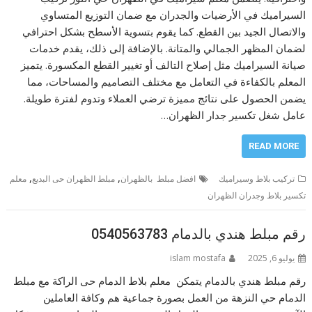
السيراميك في الأرضيات والجدران مع ضمان التوزيع المتساوي
والاتصال الجيد بين القطع. كما يقوم بتسوية الأسطح بشكل احترافي
لضمان المظهر الجمالي والمتانة. بالإضافة إلى ذلك، يقدم خدمات
صيانة السيراميك مثل إصلاح التالف أو تغيير القطع المكسورة. يتميز
المعلم بالكفاءة في التعامل مع مختلف التصاميم والمساحات، مما
يضمن الحصول على نتائج مميزة ترضي العملاء وتدوم لفترة طويلة.
عامل شغل تكسير جدار الظهران…
READ MORE
,
,
تركيب بلاط وسيراميك
افضل مبلط بالظهران
مبلط الظهران حى البديع
معلم
تكسير بلاط وجدران الظهران
رقم مبلط هندي بالدمام 0540563783
يوليو 6, 2025
islam mostafa
رقم مبلط هندي بالدمام يتمكن معلم بلاط الدمام حى الراكة مع مبلط
الدمام حي النزهة من العمل بصورة جماعية هم وكافة العاملين