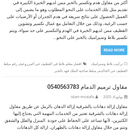
أكثر من مقاول هدم وتكسير بالخبر ممن لديهم الخبرة الكبيرة في
تقديم مثل تلك الخدمات على النحو المطلوب وهو ما يضمن إلى
العميل الحصول على نتائج سريعة في هدم الجدران أو الأرضيات على
حسب الرغبة، وذلك من خلال التعامل مع عمال تكسير وتشوين
القطيف ممن لديهم الخبرة في الهدم والتكسير على حد سواء، ويتم
تكسير بلاط وسيراميك بالخبر على النحو…
READ MORE
,
تركيب بلاط وسيراميك
افضل معلم بلاط فى القطيف حي المزروعية
رقم مبلط
,
القطيف حى الخالديه
مبلط ضاحية الملك فهد بالخبر
مقاول ترميم الدمام 0540563783
يوليو 6, 2025
islam mostafa
مقاول إزالة دهانات بالشرقية إزالة الدهان بالرمل عن طريق مقاول
إزالة دهانات بالشرقية تعتبر من الخدمات المهمة التي يحتاج إليها
الكثيرين، لأنها تساعد على الحفاظ على جودة المنزل والفلل والشقق
وتتم من خلال مقاول إزالة دهانات بالظهران، ازالة كل الدهانات