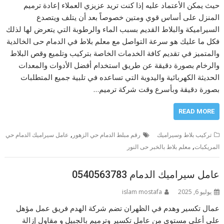
حيث يمكن الأعتماد عليه إذا كنت تريد عزيزي العملاء إعادة ترميم
المنزل على أساس قوي ومتين خصوصاً بعد أن يتلف ويتصدع
السيراميكة والبلاط القديم بسبب الماء والرطوبة التي يتعرض لها لذلك
فكل ما عليك هو سرعة التواصل مع معلم بلاط في الدمام حى الخالدية
والمتميز في تقديم كافة الخدمات الخاصة بتركيب وتلميع وقص البلاط
والرخام بصورة دقيقة عن طريق استخدام أفضل الأدوات والمعدات
الحديثة الكهربائية واليدوية التي تساعده في تلبية جميع المتطلبات
بصورة دقيقة وبأسرع وقت شركة ترميم…
READ MORE
,
تركيب بلاط وسيراميك
رقم مبلط الدمام حي الزهور
عامل سيراميك الدمام حي
,
المريكبات
معلم بلاط بالخبر حى النور
عامل سيراميك الدمام 0540563783
يوليو 6, 2025
islam mostafa
عمال تكسير وهدم في الظهران تضم شركة الهدم فريق عمل مؤهل
على أعلى مستوى من عامل تكسير وترميم بالجبيل و مقاول إزالة