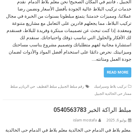
الجبيل ، فأنتم في المكان الصحيح! نحن معلم بلاط الدمام نقدم
خدمات تركيب البلاط عالية الجودة بأفضل الأسعار ونضمن رضا
عملائنا، ومميزات خدمتنا: يتمتع مبلطونا بسنوات من الخبرة في مجال
تركيب البلاط، مما يجعلهم قادرين على التعامل مع مشاريع متنوعة
ومعقدة. إذا كنت تبحث عن تصميمات مبتكرة وفريدة للبلاط، فسنقدم
لك الأفكار والحلول التي تناسب ذوقك واحتياجاتك. سنقدم لك
استشارة مجانية لفهم متطلباتك وتصميم مشروع يناسب مساحتك
وميزانيتك. نحرص دائمًا على استخدام أفضل المواد والأدوات لضمان
جودة العمل ومتانته.…
READ MORE
,
,
تركيب بلاط وسيراميك
رقم مبلط الجبيل
مبلط القطيف حي الريان
مبلط
ممتاز حى الخالدية الجبيل
مبلط الراكة الخبر 0540563783
يوليو 6, 2025
islam mostafa
.معلم بلاط في الدمام حى الخالدية معلم بلاط في الدمام حى الخالدية