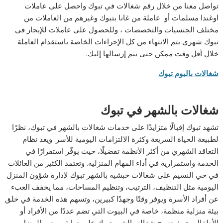
تواصل معنا من خلال رقم شغالات في تبوك واحصل على عاملات
اوغندا مسلمات أو عاملة من غانا بتبوك وغيرهم من العاملات من
مختلف الجنسيات والتخصصات ، وللحصول على عاملات للإيجار فى
تبوك شهري يتم الانتهاء من كل الإجراءات الخاصة باستقدام العاملة
خلال أقل وقت ممكن حتى يتم إرسالها إليك.
شغالات باليوم تبوك
شغالات بالشهر في تبوك
تشهد تبوك إقبالًا متزايدًا على خدمات شغالات بالشهر في تبوك، نظرًا
لطبيعة الحياة السريعة وكثرة الالتزامات اليومية للأسر. ويعد نظام
التعاقد الشهري من أكثر الأنظمة تفضيلًا، حيث يوفّر استقرارًا في
الخدمة واستمرارية في أداء المهام المنزلية. وتعتمد الكثير من العائلات
في حي النسيم على شغالات حبشيه بالشهر تبوك لإدارة شؤون المنزل
اليومية مثل التنظيف، الترتيب، وتنظيم المساحات، مما يخفف العبء
عن أفراد الأسرة ويوفر وقتًا وجهدًا كبيرين، وتسهم هذه الخدمة في خلق
بيئة منزلية منظمة، خاصة في البيوت التي تضم عددًا من الأفراد أو
الأطفال، حيث تصبح شغاله بالشهر تبوك على دراية بروتين المنزل