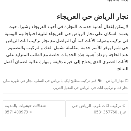
نجار الرياض حي العريجاء
لا يمكن إغفال أهمية خدمات النجارة في أحياء العريجاء وشبرا، حيث
يعتمد السكان على نجار الرياض حي العريجاء لتلبية احتياجاتهم اليومية
في تركيب وصيانة الأثاث كما أن التواصل مع نجار تركيب اثاث الرياض
حى شبرا يوفر للأسر خدمة متكاملة تشمل الفك والتركيب والتصميم
عند الحاجة وتزداد أهمية هذه الخدمات خاصة مع الطلب المتزايد على
الأثاث العصري الذي يحتاج إلى خبرة دقيقة ومهارة عالية لضمان أفضل
النتائج.
,
,
نجار الرياض
فنى تركيب مطابخ ايكيا بالرياض حى السلي
نجار حي ظهرة نمار
نجار فك و تركيب اثاث في الرياض حي النخيل الغربي
تصفّح
تركيب اثاث غرب الرياض حى
شغالات حبشيات بالمدينة
المقالات
عرق 0531357760
0571400979