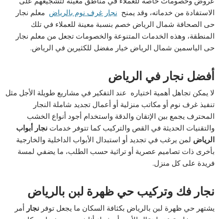
عروض وخصومات خاصة للعملاء في مناطق معينة لتشجيعهم على
الاستفادة من خدماته، وقد يمنح
نجار غرف نوم بالرياض
معلم نجار
حى الصحافة شمال الرياض خصم بنسبة معينة للعملاء في تلك
المنطقة، وهذه الخدمات المتنوعة والخصومات تجعل من معلم نجار
حى الياسمين شمال الرياض خيار مفضل للكثيرين في الرياض.
أفضل نجار في الرياض
لا يمكن تجاهل أهمية اختياره عند التفكير في مشاريع طويلة الأجل مثل
تنفيذ غرف نوم أو مكاتب منزلية أو أعمال تجديد شاملة النجار
المحترف يجمع بين الإتقان والدقة واستخدام أجود أنواع الخشب
والتقنيات الحديثة في القص والتركيب كما تتوفر خدمات
نجار أبواب
الرياض
لمن يرغب في تجديد أو استبدال الأبواب الداخلية والخارجية
بأخرى ذات تصاميم عصرية أو تراثية حسب الطلب، ما يضفي لمسة
فريدة على كل منزل.
نجار فك وتركيب حي ظهرة لبن بالرياض
يشتهر حي ظهرة لبن بالرياض بكثافة السكان ما يجعل توفر
نجار
أمر