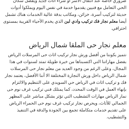
ضروري خاصة عند انتقال الأسر أو شراء أثاث جديد ويفضل سكان
الحي التعامل مع فنيين يقدموا خدمة في نفس اليوم ويملكوا أدوات
حديثة لتركيب أسرة، خزائن، ومكاتب بدقة عالية الخدمات هناك تشمل
أيضا
معلم نجار فك تركيب وادي لبن
الذي يخدم الأحياء القريبة بمستوى
احترافي.
معلم نجار حى الملقا شمال الرياض
نتميز بكوننا من أفضل ورش نجار تركيب اثاث حى المرسلات الرياض
بفضل مهاراتنا التي اكتسبناها من خبرة طويلة تمتد لسنوات في هذا
المجال، وعلى الرغم من وجود العديد من معلم نجار حى المرسلات
شمال الرياض داخل ورش النجارة المختلفة الا أننا الأفضل، يعتمد نجار
فك و تركيب اثاث في الرياض حي السويدي على التنظيم والالتزام
بإنهاء العمل في الوقت المحدد، كما يمتلك فني تركيب غرف نوم حى
نمار الرياض مهارات التشطيب التي تؤثر بشكل مباشر على المظهر
الجمالي للأثاث، ويحرص نجار تركيب غرف نوم حى الحمراء الرياض
على تقديم خدمات متكاملة تجمع بين الجودة والدقة في التنفيذ
والتشطيب.