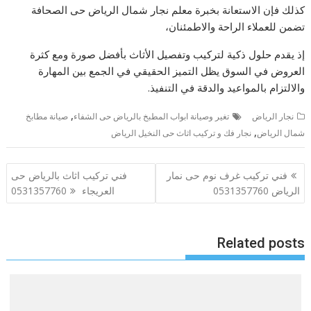
كذلك فإن الاستعانة بخبرة معلم نجار شمال الرياض حى الصحافة
تضمن للعملاء الراحة والاطمئنان،
إذ يقدم حلول ذكية لتركيب وتفصيل الأثاث بأفضل صورة ومع كثرة
العروض في السوق يظل التميز الحقيقي في الجمع بين المهارة
والالتزام بالمواعيد والدقة في التنفيذ.
,
نجار الرياض
تغير وصيانة ابواب المطبخ بالرياض حى الشفاء
صيانة مطابخ
,
شمال الرياض
نجار فك و تركيب اثاث حى النخيل الرياض
تصفّح
فني تركيب غرف نوم حى نمار
فني تركيب اثاث بالرياض حى
المقالات
الرياض 0531357760
العريجاء 0531357760
Related posts