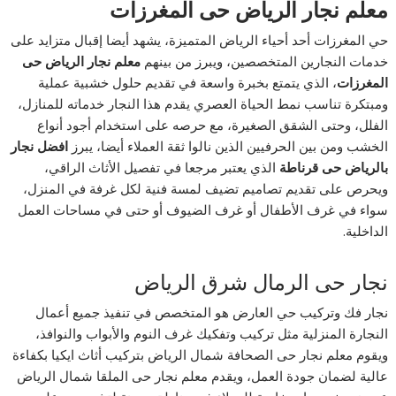
معلم نجار الرياض حى المغرزات
حي المغرزات أحد أحياء الرياض المتميزة، يشهد أيضا إقبال متزايد على
خدمات النجارين المتخصصين، ويبرز من بينهم
معلم نجار الرياض حى
المغرزات
، الذي يتمتع بخبرة واسعة في تقديم حلول خشبية عملية
ومبتكرة تناسب نمط الحياة العصري يقدم هذا النجار خدماته للمنازل،
الفلل، وحتى الشقق الصغيرة، مع حرصه على استخدام أجود أنواع
الخشب ومن بين الحرفيين الذين نالوا ثقة العملاء أيضا، يبرز
افضل نجار
بالرياض حى قرناطة
الذي يعتبر مرجعا في تفصيل الأثاث الراقي،
ويحرص على تقديم تصاميم تضيف لمسة فنية لكل غرفة في المنزل،
سواء في غرف الأطفال أو غرف الضيوف أو حتى في مساحات العمل
الداخلية.
نجار حى الرمال شرق الرياض
نجار فك وتركيب حي العارض هو المتخصص في تنفيذ جميع أعمال
النجارة المنزلية مثل تركيب وتفكيك غرف النوم والأبواب والنوافذ،
ويقوم معلم نجار حى الصحافة شمال الرياض بتركيب أثاث ايكيا بكفاءة
عالية لضمان جودة العمل، ويقدم معلم نجار حى الملقا شمال الرياض