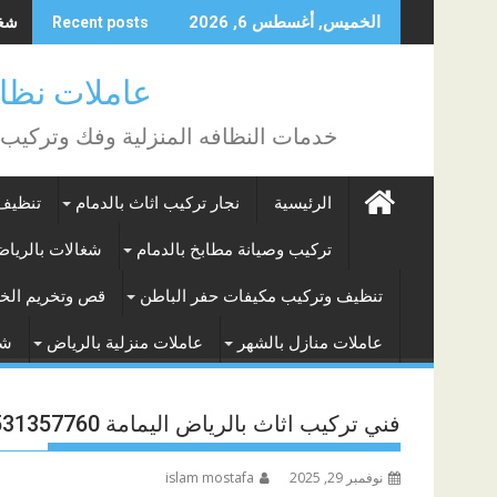
Skip
شغال
الخميس, أغسطس 6, 2026
Recent posts
to
content
عاملات نظافة بالساع
خدمات النظافه المنزلية وفك وتركيب
الرئيسية
نجار تركيب اثاث بالدمام
تنظيف 
تركيب وصيانة مطابخ بالدمام
شغالات بالريا
تنظيف وتركيب مكيفات حفر الباطن
قص وتخريم الخر
عاملات منازل بالشهر
عاملات منزلية بالرياض
شغ
فني تركيب اثاث بالرياض اليمامة 0531357760
نوفمبر 29, 2025
islam mostafa