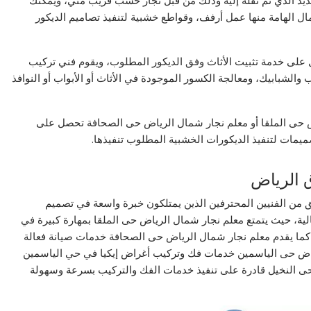
ديد الذي تم نقله إليه وذلك من قبل نجار خشب قريب مني، ويمكنك
ال الهامة منها عمل أرفف، وقواطع خشبية لتنفيذ تصاميم الديكور
لى خدمة تثبيت الأثاث وفق الديكور المطلوب، ويقوم فني تركيب
والشبابيك، ومعالجة الكسور الموجودة في الأثاث أو الأبواب أو النوافذ
ض حى الملقا أو معلم نجار شمال الرياض حى الصحافة تحصل على
ميمات لتنفيذ الديكورات الخشبية المطلوب تنفيذها.
 الرياض
ق من الفنيين المحترفين الذين يمتلكون خبرة واسعة في تصميم
لية، حيث يتمتع معلم نجار شمال الرياض حى الملقا بمهارة كبيرة في
كما يقدم معلم نجار شمال الرياض حى الصحافة خدمات صيانة فعالة
لرياض حى الياسمين خدمات فك وتركيب أغراض إيكيا في حي الياسمين
 حى النخيل قادرة على تنفيذ خدمات الفك والتركيب بسرعة وسهولة