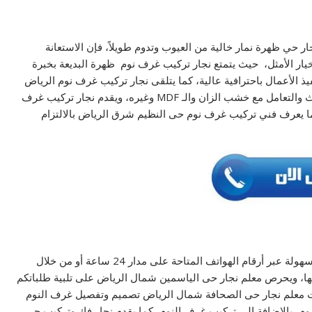
 حي ظهرة نمار خالية من العيوب وتدوم طويلاً، فإن الاستعانة
يار الأمثل، حيث يتمتع نجار تركيب غرف نوم ظهرة البديعة بخبرة
 الأعمال باحترافية عالية، كما يتلقى نجار تركيب غرف نوم الرياض
حى لبن تدريب مستمر لتطوير مهاراته في فك وتركيب الأثاث والتعامل مع خشب الزان والـ MDF وغيره، ويقدم نجار تركيب غرف
ما يعرف فني تركيب غرف نوم حى النظيم شرق الرياض بالالتزام
يوفر معلم نجار حى النخيل شمال الرياض إمكانية التواصل بسهولة عبر أرقام الهواتف المتاحة على مدار 24 ساعة أو من خلال
ها، ويحرص معلم نجار حى الياسمين شمال الرياض على تلبية طلباتكم
 معلم نجار حى الصحافة شمال الرياض تصميم وتفصيل غرف النوم
روم، بالإضافة إلى تركيب غرف النوم، كما يقدم نجار فك وتركيب حي