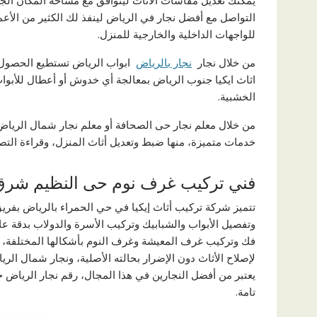
يمكنك تعديل مقاسات الأثاث ليتوافق مع مساحة المكان الج
التواصل مع أفضل نجار في الرياض لينفذ لك الكثير من الأعم
للواجهات الداخلية والخارجية للمنزل.
من خلال نجار
نجار بالرياض
ابواب الرياض تستطيع الحصول ع
اثاث ايكيا جنوب الرياض بمعالجة أي خدوش أو أعطال للأبواب 
الخشبية.
من خلال معلم نجار حى الصحافة أو معلم نجار شمال الريا
خدمات متميزة، منها ضبط وتعديل أثاث المنزل، وقراءة التص
فني تركيب غرف نوم حى النظيم شرق
تتميز شركة تركيب أثاث إيكيا في حي الحمراء بالرياض بفري
وتفصيل الأبواب والشبابيك وتركيب الأسرة والدولاب بدقة عا
فك وتركيب غرف المعيشة وغرف النوم بأشكالها المختلفة، 
لإصلاح الأثاث دون الإضرار بحالته الأصلية، ونجار شمال ا
يعتبر من أفضل النجارين في هذا المجال، رقم نجار الرياض
تامة.