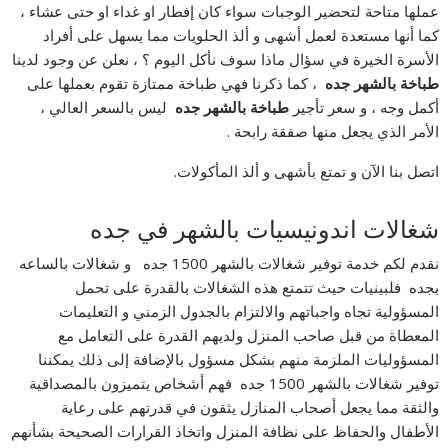
عملها متاحة لتحضير الوجبات سواء كان إفطار او غداء او حتى عشاء ،
كما أنها مستعدة لعمل أشهى و ألذ الحلويات مما يسهل على أفراد
الأسرة الخيرة في سؤال ماذا سوف نأكل اليوم ؟ ، نعلن عن وجود لدينا
طباخة بالشهر جده
، كما ذكرنا فهي طباخة ممتازة تقوم بعملها على
أكمل وجه ، و سعر تأجير
طباخة بالشهر جده
ليس بالسعر العالي ،
الأمر الذي يجعل منها صفقة رابحة .
اتصل بنا الآن و تمتع بأشهى و ألذ المأكولات.
شغالات اندونيسيات بالشهر في جده
نقدم لكم خدمة توفير شغالات بالشهر 1500 جده و شغالات بالساعه
بجده فلبينيات حيث تتمتع هذه الشغالات بالقدرة على تحمل
المسؤولية تجاه واجباتهم والالتزام بالجدول الزمني و التعليمات
المعطاة من قبل صاحب المنزل ولديهم القدرة على التعامل مع
المسؤوليات الملزمة منهم بشكل مسؤول بالإضافة إلى ذلك يمكننا
توفير شغالات بالشهر 1500 جده فهم أشخاص يتميزون بالمصداقية
والثقة مما يجعل أصحاب المنازل يثقون في قدرتهم على رعاية
الأطفال والحفاظ على نظافة المنزل واتخاذ القرارات الصحيحة بشأنهم