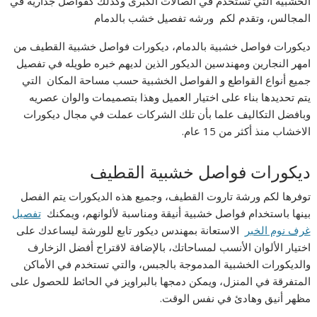
الخشبية التي تستخدم في الصالات الكبرى وكذلك كفواصل جدارية في
المجالس، وتقدم لكم ورشه تفصيل خشب بالدمام
ديكورات فواصل خشبية بالدمام، ديكورات فواصل خشبية القطيف من
امهر النجارين ومهندسين الديكور الذين لديهم خبره طويله في تفصيل
جميع أنواع القواطع و الفواصل الخشبية حسب مساحة المكان التي
يتم تحديدها بناء على اختيار العميل وهذا بتصميمات والوان عصريه
وبافضل التكاليف علما بأن تلك الشركات عملت في مجال ديكورات
الاخشاب منذ أكثر من 15 عام.
ديكورات فواصل خشبية القطيف
توفرها لكم ورشة تاروت القطيف، وجميع هذه الديكورات يتم الفصل
بينها باستخدام فواصل خشبية أنيقة ومناسبة لألوانهم، ويمكنك
تفصيل
غرف نوم الخبر
الاستعانة بمهندس ديكور تابع للورشة ليساعدك على
اختيار الألوان الأنسب لمساحاتك، بالإضافة لاقتراح أفضل الزخارف
والديكورات الخشبية المدموجة بالجبس، والتي تستخدم في الأماكن
المتفرقة في المنزل، ويمكن دمجها بالبراويز في الحائط للحصول على
مظهر أنيق وهادئ في نفس الوقت.