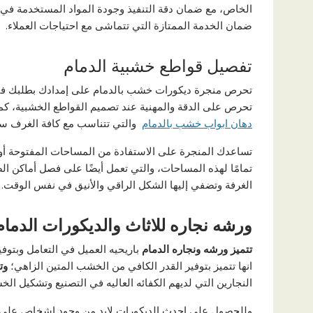
الخاص، مع ضمان دقة التنفيذ وجودة المواد المستخدمة في ال
ضمان الخدمة الممتازة التي تتماشى مع احتياجات العملاء.
تفصيل قواطع خشبية الدمام
تحرص منجرة ديكورات خشب بالدمام على إمدادك بطلبك في 
تحرص على الدقة والمهنية عند تصميم القواطع الخشبية، كما
دهان ابواب خشب بالدمام
والتي تتناسب مع كافة الغرف سوا
تساعدك المنجرة على الاستفادة من المساحات المفتوحة أو
تمامًا لهذه المساحات، والتي تعمل أيضًا على فصل أماكن ا
الغرفة وتضفي إليها الشكل الراقي والأنيق في نفس الوقت.
ورشه نجاره للاثاث والديكورات الدمام
تتميز ورشه ونجاره الدمام
باريحيه العميل في التعامل وبتوف
انها تتميز بتوفير القدر الكافي من الخشب المتين الزاهي؛
وت
النجارين التي لديهم الكفائه العاليه في التصنيع وتشكيل ا
وللحصول علي احدث الديكورات لابد من وجود اشخاص علي در