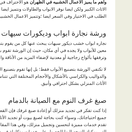
واهم
ما يميز الاعمال الخشبيه في الظهران
هو الاحتراف في 
الاثاث الكبير ولكن ايضا نوفر الابواب والطاولات ونتميز اي
الطلب في الاختيار وفي السعر ايضا ؛وتتميز الاعمال الخشبيه 
ورشة نجارة ابواب وديكورات سيهات
نجاره ابواب خشب ديكور سيهات يبحث عنها كل من يقوم ب
معين للأبواب ولا يجده في أي مكان، حيث إن الورشة تقوم بت
وترفقها بألواح زجاجية أو معدنية لإضفاء المزيد من الأناقة وا
لا تكتفي الورشة بتصنيع الأبواب فقط؛ بل إنها تقوم بتصنيع 
والدواليب والكراسي بالأشكال والأحجام المختلفة التي تت
الأثاث المنزلي بشكل احترافي وأنيق.
صبغ غرف النوم مع الصيانة بالدمام
إذا كنت تفكر في تجديد منزلك أو إعادة صبغ غرفك فإن القطي
جميع احتياجاتك، وسواء كنت بحاجة لصبغ بيوت أو تجديد الأثا
تقدم خدمات مميزة لتحسين وتجميل منزلك، وفي هذا المقا
التي يمكنك التوجه إليها للحصول على خدمات متكاملة في صيا