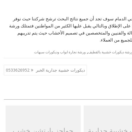
ي الدمام سوف تجد أن جميع نتائج البحث ترشح شركتنا حيث نوفر
لى الإطلاق وبالتالي يقبل عليها الكثير من المواطنين فتمتلك ورشة
الة والفنيين والمتخصصين في تصميم الأخشاب حيث يتم تدريبهم
جميع من العملاء.
,
رشة ديكورات خشبية بالقطيف
ورشة نجارة ابواب وديكورات سيهات
ديكورات خشبية جدارية الخبر 0533626952
 خشبية جدارية
حواجز بارتشن خشب