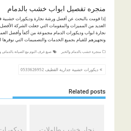
منجره تفصيل ابواب خشب بالدمام
إذا قومت بالبحث عن أفضل ورشة نجارة وديكورات خشبية ف
العديد من المميزات والمقومات التي جعلت الشركة الأفضل ع
نجارة ابواب وديكورات الدمام مجموعة من أكفأ وأفضل العم
وتجهيزهم للقيام بجميع الخدمات والتصميمات التي نوفرها لل
,
منجرة خشب بالدمام والخبر
صبغ غرف النوم مع الصيانة بالدمام
و
تصفّح
ديكورات خشبية جدارية القطيف 0533626952
المقالات
Related posts
نجار خشب طاولات
ديكورات