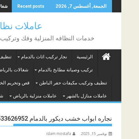
Skip
شغالات
الجمعة, أغسطس 7, 2026
Recent posts
to
content
عاملات نظافة بالساع
خدمات النظافه المنزلية وفك وتركيب
الرئيسية
نجار تركيب اثاث بالدمام
تنظيف 
تركيب وصيانة مطابخ بالدمام
شغالات بالريا
تنظيف وتركيب مكيفات حفر الباطن
قص وتخريم الخر
عاملات منازل بالشهر
عاملات منزلية بالرياض
شغ
نجاره ابواب خشب ديكور بالدمام 0533626952
نوفمبر 15, 2025
islam mostafa