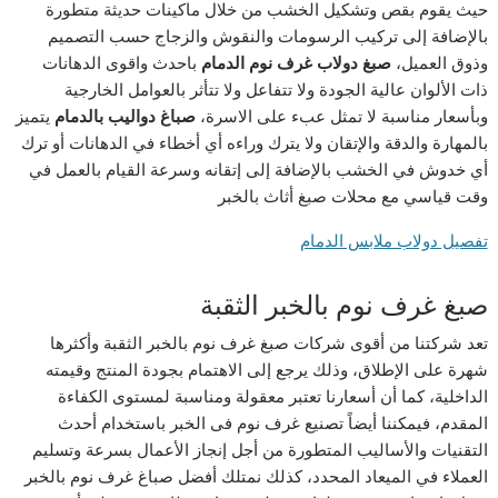
حيث يقوم بقص وتشكيل الخشب من خلال ماكينات حديثة متطورة
بالإضافة إلى تركيب الرسومات والنقوش والزجاج حسب التصميم
وذوق العميل،
صبغ
دولاب
غرف
نوم
الدمام
باحدث واقوى الدهانات
ذات الألوان عالية الجودة ولا تتفاعل ولا تتأثر بالعوامل الخارجية
وبأسعار مناسبة لا تمثل عبء على الاسرة،
صباغ
دواليب
بالدمام
يتميز
بالمهارة والدقة والإتقان ولا يترك وراءه أي أخطاء في الدهانات أو ترك
أي خدوش في الخشب بالإضافة إلى إتقانه وسرعة القيام بالعمل في
وقت قياسي مع محلات صبغ أثاث بالخبر
تفصيل دولاب ملابس الدمام
صبغ غرف نوم بالخبر الثقبة
تعد شركتنا من أقوى شركات صبغ غرف نوم بالخبر الثقبة وأكثرها
شهرة على الإطلاق، وذلك يرجع إلى الاهتمام بجودة المنتج وقيمته
الداخلية، كما أن أسعارنا تعتبر معقولة ومناسبة لمستوى الكفاءة
المقدم، فيمكننا أيضاً تصنيع غرف نوم فى الخبر باستخدام أحدث
التقنيات والأساليب المتطورة من أجل إنجاز الأعمال بسرعة وتسليم
العملاء في الميعاد المحدد، كذلك نمتلك أفضل صباغ غرف نوم بالخبر