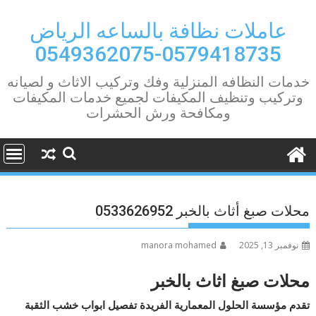
Ski
t
عاملات نظافة بالساعه الرياض
conten
0579418735-0549362075
خدمات النظافه المنزلية وفك وتركيب الاثاث و لصيانه
وتركيب وتنظيف المكيفات لجميع خدمات المكيفات
ومكافحة ورش الحشرات
محلات صبغ أثاث بالخبر 0533626952
نوفمبر 13, 2025
manora mohamed
محلات
صبغ
اثاث
بالخبر
تقدم مؤسسة الحلول المعمارية الفريدة تفصيل
ابواب
خشب
الثقبة