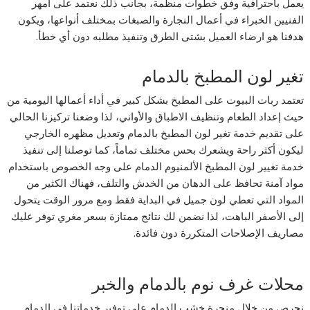
يعمل باحترافية وفق خطوات منظمة، بجانب ذلك نعتمد على أمهر
الفنيين الخبراء في أعمال النجارة والصبغات بمختلف أنواعها، ويكون
هدفنا هو ارضاء العميل بشتى الطرق وتنفيذ مطلبه دون أي خطأ.
تغير لون المطبخ بالدمام
تعتمد ربات البيوت على المطبخ بشكل كبير في أداء أعمالها اليومية من
حيث إعداد الطعام وتنظيف الاطباق والأواني، لذا وضعنا تركيزنا الحالي
على تقديم خدمة تغير لون المطبخ بالدمام وتعديل مظهره الخارجي
ليكون أكثر راحة ويشعرك بحس مختلف تماماً، كما توصلنا إلى تنفيذ
خدمة تغيير لون المطبخ الألمنيوم الدمام على وجه الخصوص باستخدام
مواد آمنة تحافظ على الدهان من الخدش والتلف، فهناك الكثير من
المواد التي تعطي لون جميل في البداية فقط ومع مرور الوقت يتحول
إلى الأصفر الباهت، لذا نضمن لك نتائج ممتازة بسعر مغري توفر عليك
مصاريف الإصلاحات المتكررة دون فائدة.
محلات غرف نوم بالدمام والخبر
نحرص من خلال منجرة خشب الدمام على توفير خدماتنا في الدمام