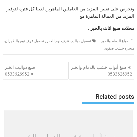
ونحرص على تعيين المزيد من العاملين الماهرين لدينا كل فترة لتوفير
المزيد من العمالة الماهرة مع
محلات
صبغ
اثاث
بالخبر .
,
,
صباغ الدمام والخبر
تفصيل دواليب غرف نوم الخبر
تفصيل غرف نوم بالظهران
منجره خشب صفوى
تصفّح
صبغ أبواب خشب بالدمام والخبر
صبغ دواليب الخبر
المقالات
0533626952
0533626952
Related posts
صبغ أبواب خشب بالدمام والخبر