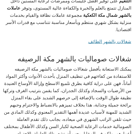
التنعيم
على توفير أفضل جليسات وممرضات لرعاية المسنين داخل
المنازل تتمتع بالعلم والخبرة والكفاءة عالية المستوى، وتوفر
عاملات
بالشهر شمال مكة الكعكية
مجموعة عاملات نظافة والقيام بخدمات
منزلية بشكل شهري منتظم وبأسعار مناسبة تتناسب مع قدرات الأسر
اقتصاديا.
شغالات بالشهر الطائف
شغالات صوماليات بالشهر مكة الرصيفه
يمكنك الاستعانة بأفضل شغالات صوماليات بالشهر مكة الرصيفه
للاستفادة من كفاءتهم في تنظيف المنزل بأحدث الأدوات وأكثر المواد
أماناً، فهن على دراية كافية بطرق تلميع الاسطح وإزالة الأوساخ العنيدة
من الأرضيات والسجاد وكذلك الجدران، كما يقمن بترتيب الغرف وتركها
نظيفة طوال الوقت بالإضافة إلى حرصهم الشديد على بقاء المنزل
برائحة جميلة وجذابة، هذا بخلاف تميزهم بالانضباط والاحترام وحبهم
الشديد للمهنة لأسباب عديدة أهمها التقدير المعنوي وكذلك المادي من
حيث تلقي الراتب الشهري في ميعاده، بجانب ذلك تقدم العاملة
الصومالية خدمات الرعاية الصحية لكبار السن وكذلك الأطفال بمختلف
أعمارهم، ولكن في المقابل يجب أن تشعر تلك العاملة بالاحترام