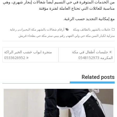
من الخدمات المتوفرة في حي النسيم أيضاً شغالات إيجار شهري، وهي
مناسبة للعائلات التي تحتاج العاملة لفترة مؤقتة
مع إمكانية التجديد حسب الرغبة.
,
عاملات بالشهر بالطائف ومكة
أرقام شغالات بالشهر مكة البحيرات
رعاية
,
منزلية لكبار السن مكة حي ولي العهد
رقم بيبي ستر مكة حي بطحاء قريش
تصفّح
جليسات أطفال في مكة
منجرة ابواب خشب الخبر الراكة
المقالات
المكرمه 0548152973
0533626952
Related posts