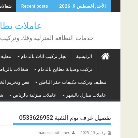
Skip
شغالات با
الأحد, أغسطس 9, 2026
Recent posts
to
content
عاملات نظافة بالساع
خدمات النظافه المنزلية وفك وتركيب
الرئيسية
نجار تركيب اثاث بالدمام
تنظيف 
تركيب وصيانة مطابخ بالدمام
شغالات بالريا
تنظيف وتركيب مكيفات حفر الباطن
قص وتخريم الخر
عاملات منازل بالشهر
عاملات منزلية بالرياض
شغ
تفصيل غرف نوم الثقبة 0533626952
نوفمبر 13, 2025
manora mohamed