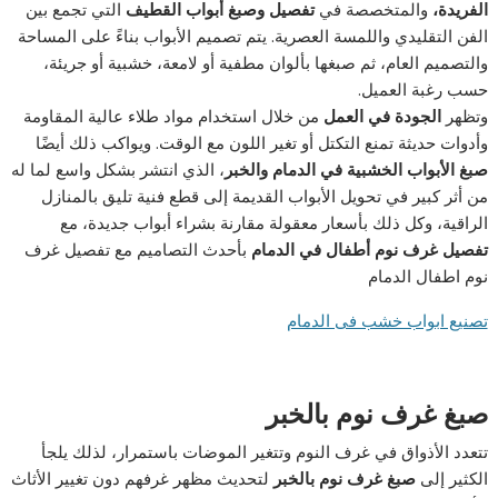
الفريدة،
والمتخصصة في
تفصيل وصبغ أبواب القطيف
التي تجمع بين
الفن التقليدي واللمسة العصرية. يتم تصميم الأبواب بناءً على المساحة
والتصميم العام، ثم صبغها بألوان مطفية أو لامعة، خشبية أو جريئة،
حسب رغبة العميل.
وتظهر
الجودة في العمل
من خلال استخدام مواد طلاء عالية المقاومة
وأدوات حديثة تمنع التكتل أو تغير اللون مع الوقت. ويواكب ذلك أيضًا
صبغ الأبواب الخشبية في الدمام والخبر
، الذي انتشر بشكل واسع لما له
من أثر كبير في تحويل الأبواب القديمة إلى قطع فنية تليق بالمنازل
الراقية، وكل ذلك بأسعار معقولة مقارنة بشراء أبواب جديدة، مع
تفصيل غرف نوم أطفال في الدمام
بأحدث التصاميم مع تفصيل غرف
نوم اطفال الدمام
تصنيع ابواب خشب فى الدمام
صبغ غرف نوم بالخبر
تتعدد الأذواق في غرف النوم وتتغير الموضات باستمرار، لذلك يلجأ
الكثير إلى
صبغ غرف نوم بالخبر
لتحديث مظهر غرفهم دون تغيير الأثاث