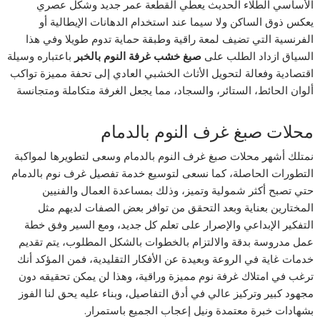
الأساسي الطلاء الحديث يعطي القطعة عمر جديد وشكل عصري
يعكس ذوق الساكن ولا سيما عند استخدام الدهانات الإيطالية أو
الفرنسية التي تضيف لمعة راقية وطبقة حماية تدوم طويلا وفي هذا
السياق ازداد الطلب على
صبغ خشب غرفة النوم بالخبر
باعتباره وسيلة
اقتصادية وفعالة لتحويل الأثاث الخشبي العادي إلى تحفة مميزة تواكب
ألوان الحائط، الستائر، والسجاد، مما يجعل الغرفة متكاملة ومتجانسة
محلات صبغ غرف النوم بالدمام
نمتلك أشهر محلات صبغ غرف النوم بالدمام وسعى لتطويرها لمواكبة
التطورات الحاصلة، كما نسعى لتوسيع خدمة تفصيل غرف نوم بالدمام
حتي تصبح أكثر شمولية وتميز، وذلك بمساعدة العمال والفنيين
المختارين بعناية وبعد التحقق من توافر بعض الصفات لديهم مثل
التفكير الإبداعي والإصرار على تعلم كل جديد، ومع السير وفق خطة
عمل مدروسة بدقة والالتزام بالخطوات بالشكل المطلوب، يتم تقديم
خدمات غاية في الروعة وبعيدة عن الأفكار التقليدية، فمن المؤكد أنك
ترغب في امتلاك غرفة نوم مميزة وراقية، وهذا لن يمكن تحقيقه دون
مجهود كبير وتركيز عالي في أدق التفاصيل، وبناء عليه يحق لنا الفوز
بشهادات خبرة معتمدة ونيل إعجاب الجميع باستمرار.