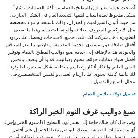
أصبحت عملية تغير لون المطبخ بالدمام من أكثر العمليات انتشاراً
بشكل ملحوظ لعدة أسباب أهمها التجديد العام في الشكل الخارجي
من حيث ألوان السيراميك والجدران، وذلك باستخدام مواد مخصصة
مثل الايبوكسي المعروف بصلابته وألوانه المتعددة، وهذا ما نسعى
لتطويره داخل شركتنا لكي نلبي جميع الاحتياجات ونحصل على ردود
أفعال صادقة حول مستوى الخدمة المقدمة ومقارنتها بالسعر المنافس
والجودة، هذا بالإضافة إلى خدمة صبغ دواليب المطبخ بالدمام وتوفير
أفضل صباغ دهانات حوائط مطبخ ودواليب، فلا بد أن يتصف بالحس
الفني العالي وابتكار أفكار وتصاميم مختلفة بشكل مستمر، لذا وفرنا
لك قائمة كاملة تحتوي على أرقام العمال والفنيين المتخصصين في
مجال الصبغ والتفصيل.
تفصيل دولاب ملابس الدمام
صبغ دواليب غرف النوم الخبر الراكة
وفي حال كان هناك حاجة إلى تغيير لون المطبخ الألمنيوم الخبر وإجراء
أي من عمليات الصيانة، يمكنك التواصل معنا للحصول على أفضل
محل تفصيل دواليب الخبر من أجل تغيير كل مفصلات المطابخ أو حتى