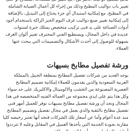
تغيير باب دواليب المطبخ وذلك من إجراء كل أعمال الصيانة الشاملة
في المطبخ، مع إمكانية استبدال أي جزء يحتاج إلى التبديل، بالإضافة
إلى إمكانية تغيير صبغ دواليب غرف النوم الخبر الراكة باستخدام أجود
أدوات الصباغة على يد فنى تركيب متخصص يمتلك خبرة لسنوات
عديدة في داخل المجال، ويستطيع الفني المحترف تغيير ألوان الغرف
بسهولة للوصول إلى أحدث الأشكال والتصميمات التي يبحث عنها
العملاء.
ورشة تفصيل مطابخ بسيهات
يوجد العديد من شركات تفصيل المطابخ بمنطقة الجبيل بالمملكة
العربية السعودية والذين يقدمون للعملاء إمكانية تصميم المطابخ
العصرية المصنوعة من الخشب والالوميتال والاكليريك على حد سواء
وكل هذا يتم على ايدي مجموعه من العماله الفنيه المتخصصه في هذا
المجال ونجد أن ورشة تفصيل مطابخ بسيهات توفر للعميل أمهر فنى
تفصيل مطابخ بالثقبة والذي يعمل في مجال تفصيل وتصميم المطابخ
منذ عدة أعوام وأما عن أسعار تلك الشركات فنجد أنها تعتبر رخيصه كليا
مقارنة بجودة الخدمة التي يأخذها العميل في المقابل وعليه لا تترددوا