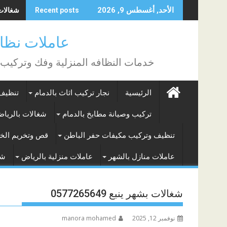
Skip
شغالات با
الأحد, أغسطس 9, 2026
Recent posts
to
content
عاملات نظافة بالساع
خدمات النظافه المنزلية وفك وتركيب
الرئيسية
نجار تركيب اثاث بالدمام
تنظيف 
تركيب وصيانة مطابخ بالدمام
شغالات بالريا
تنظيف وتركيب مكيفات حفر الباطن
قص وتخريم الخر
عاملات منازل بالشهر
عاملات منزلية بالرياض
شغ
شغالات بشهر ينبع 0577265649
نوفمبر 12, 2025
manora mohamed