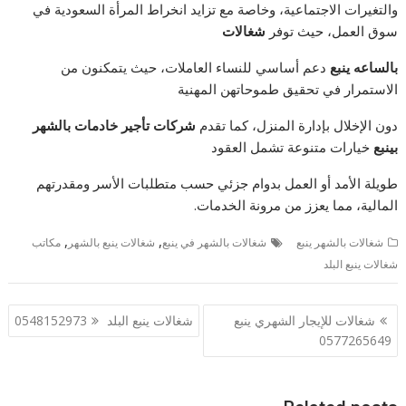
والتغيرات الاجتماعية، وخاصة مع تزايد انخراط المرأة السعودية في
سوق العمل، حيث توفر
شغالات
بالساعه ينبع
دعم أساسي للنساء العاملات، حيث يتمكنون من
الاستمرار في تحقيق طموحاتهن المهنية
دون الإخلال بإدارة المنزل، كما تقدم
شركات تأجير خادمات بالشهر
بينبع
خيارات متنوعة تشمل العقود
طويلة الأمد أو العمل بدوام جزئي حسب متطلبات الأسر ومقدرتهم
المالية، مما يعزز من مرونة الخدمات.
,
,
شغالات بالشهر ينبع
شغالات بالشهر في ينبع
شغالات ينبع بالشهر
مكاتب
شغالات ينبع البلد
تصفّح
شغالات للإيجار الشهري ينبع
شغالات ينبع البلد 0548152973
المقالات
0577265649