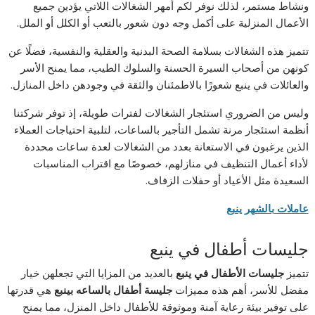
ونشاط مستمر، لذلك نوفر لكم أمهر الشغالات اللاتي يؤدين جميع
الأعمال المنزلية على أكمل وجه دون شعور بالتعب أو الكلل أو الملل.
تتميز هذه الشغالات بسلامة الصحة البدنية والعقلية والنفسية، فضلًا عن
كونهن من أصحاب السيرة الحسنة والسلوك الطيب، مما يمنح الأسر
والعائلات في ينبع شعورًا بالاطمئنان والثقة في وجودهن داخل المنازل.
وليس من الضروري استئجار الشغالات لفترات طويلة، إذ توفر شركتنا
أنظمة استئجار مرنة تشمل التأجير بالساعات، لتلبية احتياجات العملاء
الذين يرغبون في الاستعانة بعدد من الشغالات لعدة ساعات محددة
لأداء أعمال التنظيف في منازلهم، خصوصًا مع اقتراب المناسبات
السعيدة مثل الأعياد أو حفلات الزفاف.
عاملات بالشهر ينبع
جليسات أطفال في ينبع
تتميز
جليسات الأطفال في ينبع
بالعديد من المزايا التي تجعلهن خيار
مفضل للأسر، أهم هذه مميزات
جليسة أطفال بالساعه بينبع
هي قدرتها
على توفير بيئة رعاية آمنة وموثوقة للأطفال داخل المنزل، مما يمنح