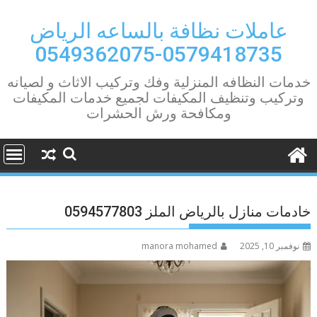
Ski
t
عاملات نظافة بالساعه الرياض
conten
0579418735-0549362075
خدمات النظافه المنزلية وفك وتركيب الاثاث و لصيانه
وتركيب وتنظيف المكيفات لجميع خدمات المكيفات
ومكافحة ورش الحشرات
خادمات منازل بالرياض الملز 0594577803
نوفمبر 10, 2025
manora mohamed