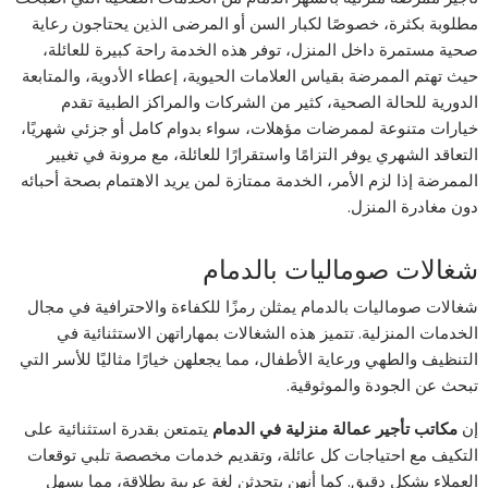
مطلوبة بكثرة، خصوصًا لكبار السن أو المرضى الذين يحتاجون رعاية
صحية مستمرة داخل المنزل، توفر هذه الخدمة راحة كبيرة للعائلة،
حيث تهتم الممرضة بقياس العلامات الحيوية، إعطاء الأدوية، والمتابعة
الدورية للحالة الصحية، كثير من الشركات والمراكز الطبية تقدم
خيارات متنوعة لممرضات مؤهلات، سواء بدوام كامل أو جزئي شهريًا،
التعاقد الشهري يوفر التزامًا واستقرارًا للعائلة، مع مرونة في تغيير
الممرضة إذا لزم الأمر، الخدمة ممتازة لمن يريد الاهتمام بصحة أحبائه
دون مغادرة المنزل.
شغالات صوماليات بالدمام
شغالات صوماليات بالدمام يمثلن رمزًا للكفاءة والاحترافية في مجال
الخدمات المنزلية. تتميز هذه الشغالات بمهاراتهن الاستثنائية في
التنظيف والطهي ورعاية الأطفال، مما يجعلهن خيارًا مثاليًا للأسر التي
تبحث عن الجودة والموثوقية.
إن
مكاتب تأجير عمالة منزلية في الدمام
يتمتعن بقدرة استثنائية على
التكيف مع احتياجات كل عائلة، وتقديم خدمات مخصصة تلبي توقعات
العملاء بشكل دقيق. كما أنهن يتحدثن لغة عربية بطلاقة، مما يسهل