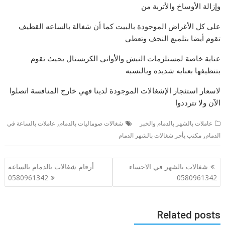
وإزالة الأوساخ والأتربة من
على كل الأغراض الموجودة بالبيت كما أن شغالة بالساعه القطيف
تقوم أيضا بتلميع النجف وتعطي
عناية خاصة لمستلزمات النيش والأواني الكريستال بحيث تقوم
بتنظيفها بعنايه شديده وبالنسبه
لاسعار استئجار الإشغالات الموجودة لدينا فهي خارج المنافسة اتصلوا
الآن ولا تترددوا
,
عاملات بالشهر بالدمام والخبر
شغالات صوماليات بالدمام
عاملات بالساعة في
,
الدمام
مكتب يأجر شغالات بالشهر الدمام
تصفّح
شغالات بالشهر في الاحساء
أرقام شغالات بالدمام بالساعه
المقالات
0580961342
0580961342
Related posts