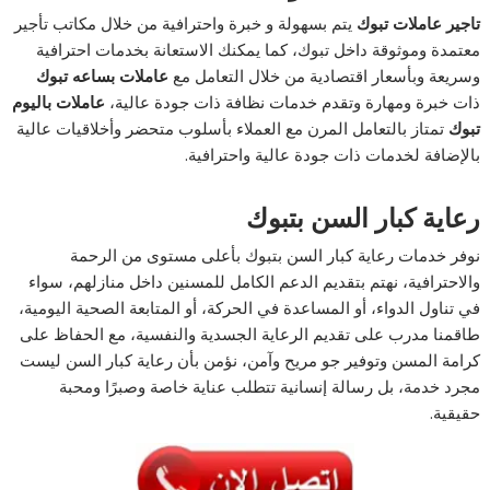
تاجير
عاملات
تبوك
يتم بسهولة و خبرة واحترافية من خلال مكاتب تأجير
معتمدة وموثوقة داخل تبوك، كما يمكنك الاستعانة بخدمات احترافية
وسريعة وبأسعار اقتصادية من خلال التعامل مع
عاملات
بساعه
تبوك
ذات خبرة ومهارة وتقدم خدمات نظافة ذات جودة عالية،
عاملات
باليوم
تبوك
تمتاز بالتعامل المرن مع العملاء بأسلوب متحضر وأخلاقيات عالية
بالإضافة لخدمات ذات جودة عالية واحترافية.
رعاية كبار السن بتبوك
نوفر خدمات رعاية كبار السن بتبوك بأعلى مستوى من الرحمة
والاحترافية، نهتم بتقديم الدعم الكامل للمسنين داخل منازلهم، سواء
في تناول الدواء، أو المساعدة في الحركة، أو المتابعة الصحية اليومية،
طاقمنا مدرب على تقديم الرعاية الجسدية والنفسية، مع الحفاظ على
كرامة المسن وتوفير جو مريح وآمن، نؤمن بأن رعاية كبار السن ليست
مجرد خدمة، بل رسالة إنسانية تتطلب عناية خاصة وصبرًا ومحبة
حقيقية.