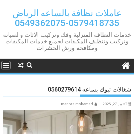
Ski
t
عاملات نظافة بالساعه الرياض
conten
0579418735-0549362075
خدمات النظافه المنزلية وفك وتركيب الاثاث و لصيانه
وتركيب وتنظيف المكيفات لجميع خدمات المكيفات
ومكافحة ورش الحشرات
شغالات تبوك بساعه 0560279614
أكتوبر 27, 2025
manora mohamed