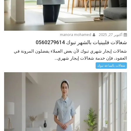
أكتوبر 27, 2025
manora mohamed
شغالات فلبينيات بالشهر تبوك 0560279614
شغالات إيجار شهري تبوك لأن بعض العملاء يفضلون المرونة في
العقود، فإن خدمة شغالات إيجار شهري...
شغالات بالساعة تبوك