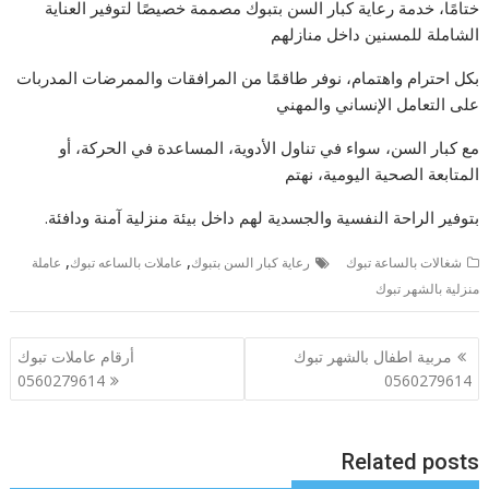
ختامًا، خدمة رعاية كبار السن بتبوك مصممة خصيصًا لتوفير العناية
الشاملة للمسنين داخل منازلهم
بكل احترام واهتمام، نوفر طاقمًا من المرافقات والممرضات المدربات
على التعامل الإنساني والمهني
مع كبار السن، سواء في تناول الأدوية، المساعدة في الحركة، أو
المتابعة الصحية اليومية، نهتم
بتوفير الراحة النفسية والجسدية لهم داخل بيئة منزلية آمنة ودافئة.
,
,
شغالات بالساعة تبوك
رعاية كبار السن بتبوك
عاملات بالساعه تبوك
عاملة
منزلية بالشهر تبوك
تصفّح
مربية اطفال بالشهر تبوك
أرقام عاملات تبوك
المقالات
0560279614
0560279614
Related posts