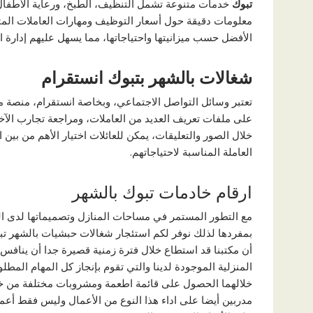
تبوك
خدمات متنوعة تشمل التنظيف، الطبخ، ورعاية الأطفال
معلومات دقيقة حول أسعار التوظيف ومهارات العاملات المتا
الأفضل حسب ميزانيتها واحتياجاتها، مما يسهل عليهم إدارة ا
شغالات بالشهر بتبوك انستقرام
تعتبر وسائل التواصل الاجتماعي، وبخاصة انستقرام، منصة 
على ملفات تعريف العديد من العاملات، ومراجعة تجارب الآخ
خلال الصور والتعليقات، يمكن للعائلات اختيار الأهم من بين
العاملة المناسبة لاحتياجاتهم.
ارقام خادمات تبوك بالشهر
مع التطور المستمر في مساحات المنازل وتصميماتها لدى الع
بمفردها لذلك نوفر لكم استئجار شغالات حبشيات بالشهر تبو
أن مكتبنا قد استطاع خلال فترة زمنية قصيرة جدا أن ينافس
المنزلية الموجودة لدينا والتي تقوم بإنجاز كل المهام الم
خلالهما الحصول على قائمة اطعمة ومشروبات مختلفة من خا
مدربين أيضا على اداء هذا النوع من الأعمال وليس فقط أعما