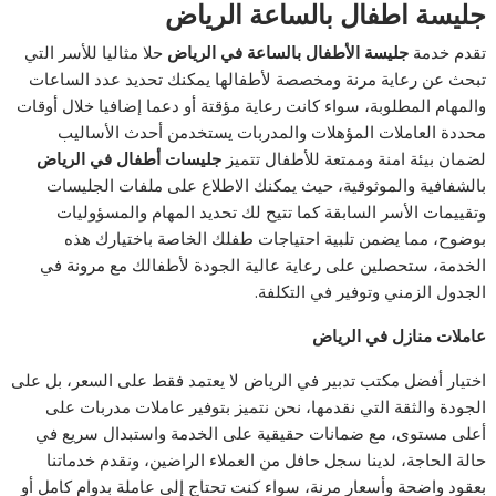
جليسة اطفال بالساعة الرياض
تقدم خدمة
جليسة الأطفال بالساعة في الرياض
حلا مثاليا للأسر التي
تبحث عن رعاية مرنة ومخصصة لأطفالها يمكنك تحديد عدد الساعات
والمهام المطلوبة، سواء كانت رعاية مؤقتة أو دعما إضافيا خلال أوقات
محددة العاملات المؤهلات والمدربات يستخدمن أحدث الأساليب
لضمان بيئة امنة وممتعة للأطفال تتميز
جليسات أطفال في الرياض
بالشفافية والموثوقية، حيث يمكنك الاطلاع على ملفات الجليسات
وتقييمات الأسر السابقة كما تتيح لك تحديد المهام والمسؤوليات
بوضوح، مما يضمن تلبية احتياجات طفلك الخاصة باختيارك هذه
الخدمة، ستحصلين على رعاية عالية الجودة لأطفالك مع مرونة في
الجدول الزمني وتوفير في التكلفة.
عاملات منازل في الرياض
اختيار أفضل مكتب تدبير في الرياض لا يعتمد فقط على السعر، بل على
الجودة والثقة التي نقدمها، نحن نتميز بتوفير عاملات مدربات على
أعلى مستوى، مع ضمانات حقيقية على الخدمة واستبدال سريع في
حالة الحاجة، لدينا سجل حافل من العملاء الراضين، ونقدم خدماتنا
بعقود واضحة وأسعار مرنة، سواء كنت تحتاج إلى عاملة بدوام كامل أو