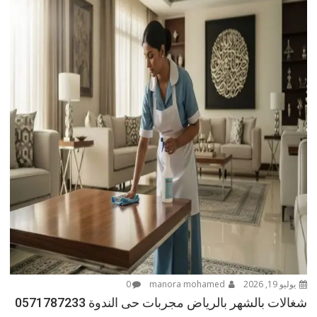
يوليو 19, 2026
manora mohamed
0
شغالات بالشهر بالرياض مجربات حى الندوة 0571787233