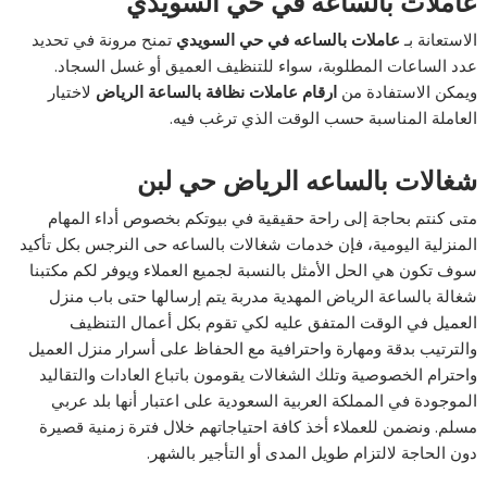
عاملات بالساعه في حي السويدي
الاستعانة بـ
عاملات بالساعه في حي السويدي
تمنح مرونة في تحديد
عدد الساعات المطلوبة، سواء للتنظيف العميق أو غسل السجاد.
ويمكن الاستفادة من
ارقام عاملات نظافة بالساعة الرياض
لاختيار
العاملة المناسبة حسب الوقت الذي ترغب فيه.
شغالات بالساعه الرياض حي لبن
متى كنتم بحاجة إلى راحة حقيقية في بيوتكم بخصوص أداء المهام
المنزلية اليومية، فإن خدمات شغالات بالساعه حى النرجس بكل تأكيد
سوف تكون هي الحل الأمثل بالنسبة لجميع العملاء ويوفر لكم مكتبنا
شغالة بالساعة الرياض المهدية مدربة يتم إرسالها حتى باب منزل
العميل في الوقت المتفق عليه لكي تقوم بكل أعمال التنظيف
والترتيب بدقة ومهارة واحترافية مع الحفاظ على أسرار منزل العميل
واحترام الخصوصية وتلك الشغالات يقومون باتباع العادات والتقاليد
الموجودة في المملكة العربية السعودية على اعتبار أنها بلد عربي
مسلم. ونضمن للعملاء أخذ كافة احتياجاتهم خلال فترة زمنية قصيرة
دون الحاجة لالتزام طويل المدى أو التأجير بالشهر.