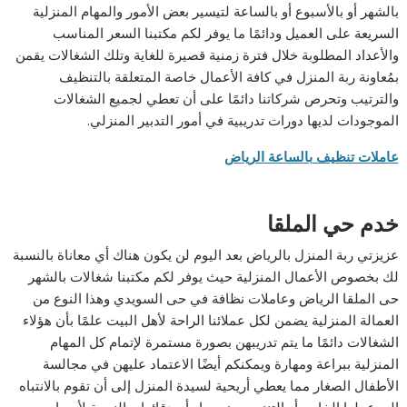
بالشهر أو بالأسبوع أو بالساعة لتيسير بعض الأمور والمهام المنزلية
السريعة على العميل ودائمًا ما يوفر لكم مكتبنا السعر المناسب
والأعداد المطلوبة خلال فترة زمنية قصيرة للغاية وتلك الشغالات يقمن
بمُعاونة ربة المنزل في كافة الأعمال خاصة المتعلقة بالتنظيف
والترتيب وتحرص شركاتنا دائمًا على أن تعطي لجميع الشغالات
الموجودات لديها دورات تدريبية في أمور التدبير المنزلي.
عاملات تنظيف بالساعة الرياض
خدم حي الملقا
عزيزتي ربة المنزل بالرياض بعد اليوم لن يكون هناك أي معاناة بالنسبة
لك بخصوص الأعمال المنزلية حيث يوفر لكم مكتبنا شغالات بالشهر
حى الملقا الرياض وعاملات نظافة في حى السويدي وهذا النوع من
العمالة المنزلية يضمن لكل عملائنا الراحة لأهل البيت علمًا بأن هؤلاء
الشغالات دائمًا ما يتم تدريبهن بصورة مستمرة لإتمام كل المهام
المنزلية ببراعة ومهارة ويمكنكم أيضًا الاعتماد عليهن في مجالسة
الأطفال الصغار مما يعطي أريحية لسيدة المنزل إلى أن تقوم بالانتباه
إلى عملها الخاص أو التنزه مع زوجها وأصدقائها وبالنسبة لأسعار