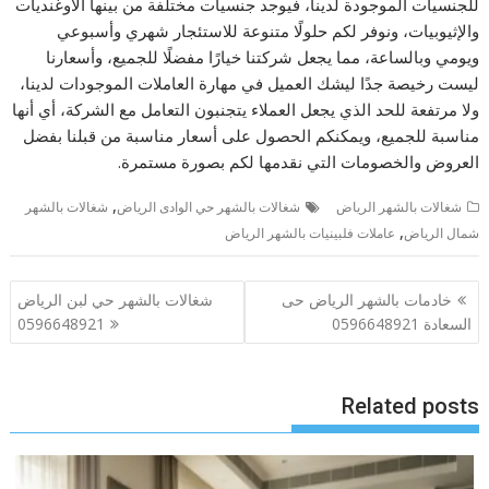
للجنسيات الموجودة لدينا، فيوجد جنسيات مختلفة من بينها الأوغنديات
والإثيوبيات، ونوفر لكم حلولًا متنوعة للاستئجار شهري وأسبوعي
ويومي وبالساعة، مما يجعل شركتنا خيارًا مفضلًا للجميع، وأسعارنا
ليست رخيصة جدًا ليشك العميل في مهارة العاملات الموجودات لدينا،
ولا مرتفعة للحد الذي يجعل العملاء يتجنبون التعامل مع الشركة، أي أنها
مناسبة للجميع، ويمكنكم الحصول على أسعار مناسبة من قبلنا بفضل
العروض والخصومات التي نقدمها لكم بصورة مستمرة.
,
شغالات بالشهر الرياض
شغالات بالشهر حي الوادى الرياض
شغالات بالشهر
,
شمال الرياض
عاملات فلبينيات بالشهر الرياض
تصفّح
خادمات بالشهر الرياض حى
شغالات بالشهر حي لبن الرياض
المقالات
السعادة 0596648921
0596648921
Related posts