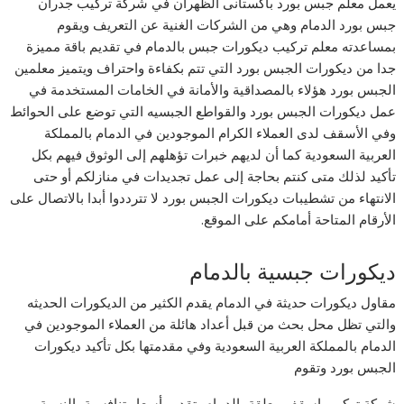
يعمل معلم جبس بورد باكستانى الظهران في شركة تركيب جدران
جبس بورد الدمام وهي من الشركات الغنية عن التعريف ويقوم
بمساعدته معلم تركيب ديكورات جبس بالدمام في تقديم باقة مميزة
جدا من ديكورات الجبس بورد التي تتم بكفاءة واحتراف ويتميز معلمين
الجبس بورد هؤلاء بالمصداقية والأمانة في الخامات المستخدمة في
عمل ديكورات الجبس بورد والقواطع الجبسيه التي توضع على الحوائط
وفي الأسقف لدى العملاء الكرام الموجودين في الدمام بالمملكة
العربية السعودية كما أن لديهم خبرات تؤهلهم إلى الوثوق فيهم بكل
تأكيد لذلك متى كنتم بحاجة إلى عمل تجديدات في منازلكم أو حتى
الانتهاء من تشطيبات ديكورات الجبس بورد لا تترددوا أبدا بالاتصال على
الأرقام المتاحة أمامكم على الموقع.
ديكورات جبسية بالدمام
مقاول ديكورات حديثة في الدمام يقدم الكثير من الديكورات الحديثه
والتي تظل محل بحث من قبل أعداد هائلة من العملاء الموجودين في
الدمام بالمملكة العربية السعودية وفي مقدمتها بكل تأكيد ديكورات
الجبس بورد وتقوم
شركة تركيب اسقف معلقة بالدمام بتقديم أسعار تنافسية بالنسبة