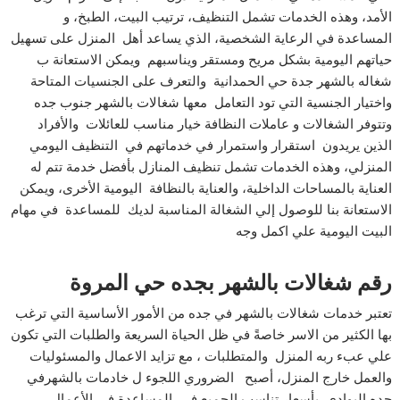
الأمد، وهذه الخدمات تشمل التنظيف، ترتيب البيت، الطبخ، و
المساعدة في الرعاية الشخصية، الذي يساعد أهل المنزل على تسهيل
حياتهم اليومية بشكل مريح ومستقر ويناسبهم ويمكن الاستعانة ب
شغاله بالشهر جدة حي الحمدانية والتعرف على الجنسيات المتاحة
واختيار الجنسية التي تود التعامل معها شغالات بالشهر جنوب جده
وتتوفر الشغالات و عاملات النظافة خيار مناسب للعائلات والأفراد
الذين يريدون استقرار واستمرار في خدماتهم في التنظيف اليومي
المنزلي، وهذه الخدمات تشمل تنظيف المنازل بأفضل خدمة تتم له
العناية بالمساحات الداخلية، والعناية بالنظافة اليومية الأخرى، ويمكن
الاستعانة بنا للوصول إلي الشغالة المناسبة لديك للمساعدة في مهام
البيت اليومية علي اكمل وجه
رقم شغالات بالشهر بجده حي المروة
تعتبر خدمات شغالات بالشهر في جده من الأمور الأساسية التي ترغب
بها الكثير من الاسر خاصةً في ظل الحياة السريعة والطلبات التي تكون
علي عبء ربه المنزل والمتطلبات ، مع تزايد الاعمال والمسئوليات
والعمل خارج المنزل، أصبح الضروري اللجوء ل خادمات بالشهرفي
جده البوادي بأسعار تناسب الجميع في المساعدة في الأعمال