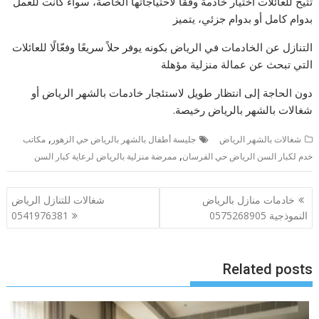
تتيح للعائلات اختيار خادمة وفقًا لاحتياجاتها الخاصة، سواء كانت للعمل
بدوام كامل أو بدوام جزئي، يتميز
التنازل عن الخادمات في الرياض بكونه يوفر حلاً سريعًا وفعّالًا للعائلات
التي تبحث عن عمالة منزلية مؤهلة
دون الحاجة إلى انتظار طويل لاستئجار خادمات بالشهر الرياض أو
شغالات بالشهر بالرياض رخيصة.
,
شغالات بالشهر الرياض
جليسة أطفال بالشهر بالرياض حي الزهور
مكاتب
,
خدم لكبار السن الرياض حي الفرسان
ممرضة منزلية بالرياض لرعاية كبار السن
تصفّح
خادمات منازل بالرياض
شغالات للتنازل الرياض
المقالات
النموذجية 0575268905
0541976381
Related posts