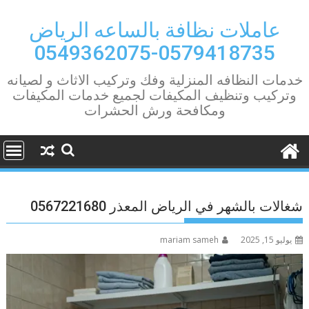
Ski
t
عاملات نظافة بالساعه الرياض
conten
0579418735-0549362075
خدمات النظافه المنزلية وفك وتركيب الاثاث و لصيانه
وتركيب وتنظيف المكيفات لجميع خدمات المكيفات
ومكافحة ورش الحشرات
شغالات بالشهر في الرياض المعذر 0567221680
يوليو 15, 2025
mariam sameh