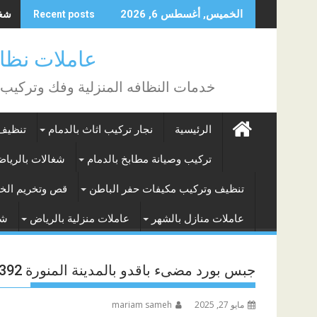
Skip
شغال
الخميس, أغسطس 6, 2026
Recent posts
to
content
عاملات نظافة بالساع
خدمات النظافه المنزلية وفك وتركيب
الرئيسية
نجار تركيب اثاث بالدمام
تنظيف 
تركيب وصيانة مطابخ بالدمام
شغالات بالريا
تنظيف وتركيب مكيفات حفر الباطن
قص وتخريم الخر
عاملات منازل بالشهر
عاملات منزلية بالرياض
شغ
جبس بورد مضىء باقدو بالمدينة المنورة 0540682392
مايو 27, 2025
mariam sameh