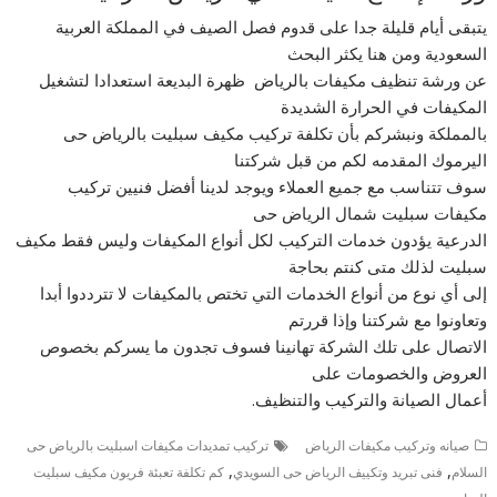
يتبقى أيام قليلة جدا على قدوم فصل الصيف في المملكة العربية
السعودية ومن هنا يكثر البحث
عن ورشة تنظيف مكيفات بالرياض ظهرة البديعة استعدادا لتشغيل
المكيفات في الحرارة الشديدة
بالمملكة ونبشركم بأن تكلفة تركيب مكيف سبليت بالرياض حى
اليرموك المقدمه لكم من قبل شركتنا
سوف تتناسب مع جميع العملاء ويوجد لدينا أفضل فنيين تركيب
مكيفات سبليت شمال الرياض حى
الدرعية يؤدون خدمات التركيب لكل أنواع المكيفات وليس فقط مكيف
سبليت لذلك متى كنتم بحاجة
إلى أي نوع من أنواع الخدمات التي تختص بالمكيفات لا تترددوا أبدا
وتعاونوا مع شركتنا وإذا قررتم
الاتصال على تلك الشركة تهانينا فسوف تجدون ما يسركم بخصوص
العروض والخصومات على
أعمال الصيانة والتركيب والتنظيف.
صيانه وتركيب مكيفات الرياض
تركيب تمديدات مكيفات اسبليت بالرياض حى
,
,
السلام
فنى تبريد وتكييف الرياض حى السويدي
كم تكلفة تعبئة فريون مكيف سبليت