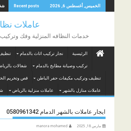
Skip
شغال
الخميس, أغسطس 6, 2026
Recent posts
to
content
عاملات نظافة بالساع
خدمات النظافه المنزلية وفك وتركيب
الرئيسية
نجار تركيب اثاث بالدمام
تنظيف 
تركيب وصيانة مطابخ بالدمام
شغالات بالريا
تنظيف وتركيب مكيفات حفر الباطن
قص وتخريم الخر
عاملات منازل بالشهر
عاملات منزلية بالرياض
شغ
ايجار عاملات بالشهر الدمام 0580961342
مارس 18, 2025
manora mohamed