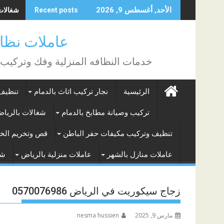
Skip
شغالات با
الأحد, أغسطس 9, 2026
Recent posts
to
content
عاملات نظافة بالساع
خدمات النظافه المنزلية وفك وتركيب
الرئيسية
نجار تركيب اثاث بالدمام
تنظيف 
تركيب وصيانة مطابخ بالدمام
شغالات بالريا
تنظيف وتركيب مكيفات حفر الباطن
قص وتخريم الخر
عاملات منازل بالشهر
عاملات منزلية بالرياض
شغ
زجاج سيكوريت في الرياض 0570076986
مارس 9, 2025
nesma hussien